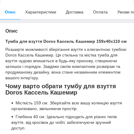
Опис
Характеристики
Доставка
Оплата
Умови п
Опис
Тумба для взуття Doros Кассель Кашемир 159х40х110 см
Розширте можливості зберігання взуття з елегантною тумбою
Doros Кассель Кашемир. Ця стильна та містка тумба для
взуття чудово впишеться в будь-яку прихожу, створюючи
затишок і порядок. Завдяки своїм компактним розмірам та
продуманому дизайну, вона стане незамінним елементом
вашого інтер'єру.
Чому варто обрати тумбу для взуття
Doros Кассель Кашемир
Місткість 159 см: Зберігайте всю вашу колекцію взуття
організовано, звільняючи простір.
Глибина 40 см: Ідеально підходить для різних типів
взуття, від кросівок до чобіт, забезпечуючи зручний
доступ.