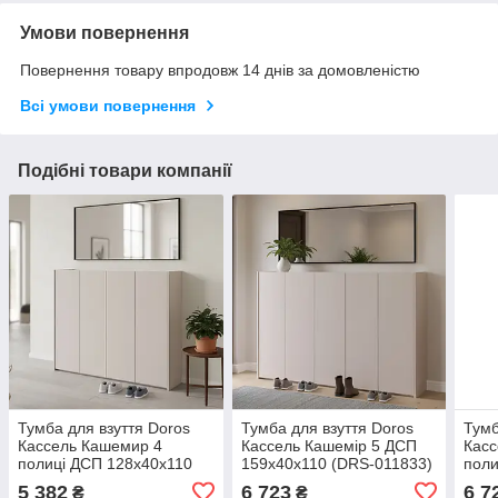
Умови повернення
Повернення товару впродовж 14 днів за домовленістю
Всі умови повернення
Подібні товари компанії
Тумба для взуття Doros
Тумба для взуття Doros
Тумб
Кассель Кашемир 4
Кассель Кашемір 5 ДСП
Касс
полиці ДСП 128х40х110
159х40х110 (DRS-011833)
поли
см (41516213)
см (
5 382
6 723
6 7
₴
₴