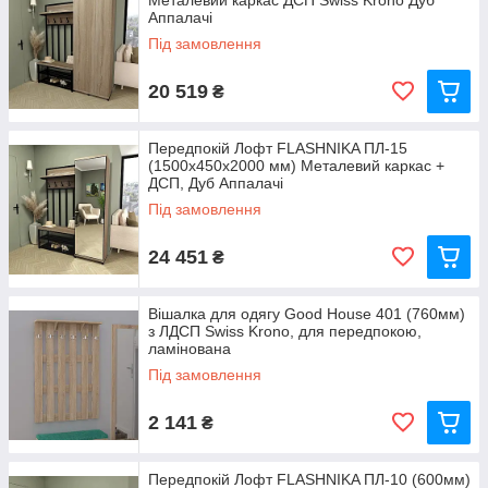
Металевий каркас ДСП Swiss Krono Дуб
Аппалачі
Під замовлення
20 519
₴
Передпокій Лофт FLASHNIKA ПЛ-15
(1500x450x2000 мм) Металевий каркас +
ДСП, Дуб Аппалачі
Під замовлення
24 451
₴
Вішалка для одягу Good House 401 (760мм)
з ЛДСП Swiss Krono, для передпокою,
ламінована
Під замовлення
2 141
₴
Передпокій Лофт FLASHNIKA ПЛ-10 (600мм)