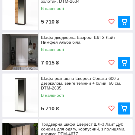
золотий, DTM-2634
В наявності
5 710
₴
Шафа дводверна Еверест ШЛ-2 Лайт
Нимфея Альба біла
В наявності
7 015
₴
Шафа розпашна Еверест Соната-600 з
дзеркалом, венге темний + білий, 60 см,
DTM-2635
В наявності
5 710
₴
Тридверна шафа Еверест ШЛ-3 Лайт Дуб
сонома для одягу, корпусний, з полицями,
артикул DTM-4677