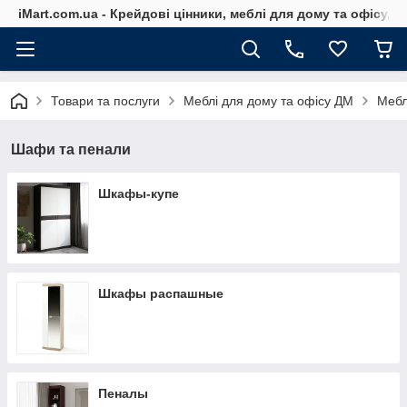
iMart.com.ua - Крейдові цінники, меблі для дому та офісу, 
Товари та послуги
Меблі для дому та офісу ДМ
Мебл
Шафи та пенали
Шкафы-купе
Шкафы распашные
Пеналы