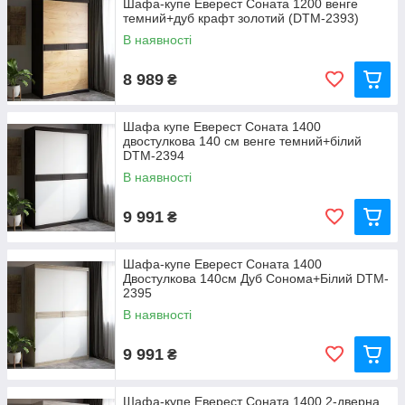
Шафа-купе Еверест Соната 1200 венге
темний+дуб крафт золотий (DTM-2393)
В наявності
8 989
₴
Шафа купе Еверест Соната 1400
двостулкова 140 см венге темний+білий
DTM-2394
В наявності
9 991
₴
Шафа-купе Еверест Соната 1400
Двостулкова 140см Дуб Сонома+Білий DTM-
2395
В наявності
9 991
₴
Шафа-купе Еверест Соната 1400 2-дверна