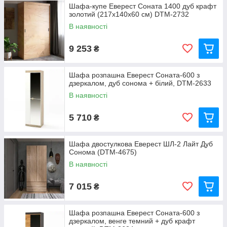
Шафа-купе Еверест Соната 1400 дуб крафт
золотий (217х140х60 см) DTM-2732
В наявності
9 253
₴
Шафа розпашна Еверест Соната-600 з
дзеркалом, дуб сонома + білий, DTM-2633
В наявності
5 710
₴
Шафа двостулкова Еверест ШЛ-2 Лайт Дуб
Сонома (DTM-4675)
В наявності
7 015
₴
Шафа розпашна Еверест Соната-600 з
дзеркалом, венге темний + дуб крафт