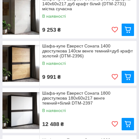
140х60х217 дуб крафт білий (DTM-2731)
містка сучасна
В наявності
9 253
₴
Шафа-купе Еверест Соната 1400
двостулкова 140см венге темний+дуб крафт
золотий (DTM-2396)
В наявності
9 991
₴
Шафа-купе Еверест Соната 1800
двостулкова 180х60х217 венге
темний+білий DTM-2397
В наявності
12 488
₴