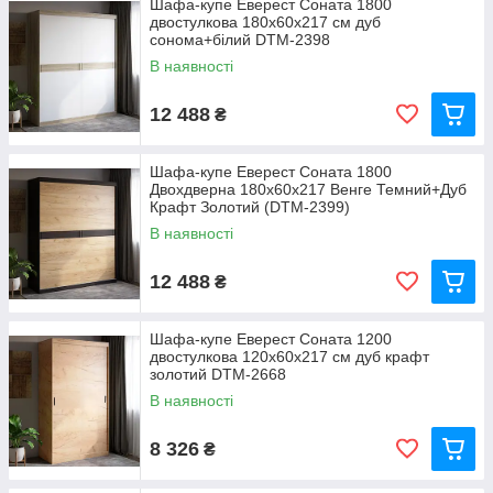
Шафа-купе Еверест Соната 1800
двостулкова 180х60х217 см дуб
сонома+білий DTM-2398
В наявності
12 488
₴
Шафа-купе Еверест Соната 1800
Двохдверна 180х60х217 Венге Темний+Дуб
Крафт Золотий (DTM-2399)
В наявності
12 488
₴
Шафа-купе Еверест Соната 1200
двостулкова 120х60х217 см дуб крафт
золотий DTM-2668
В наявності
8 326
₴