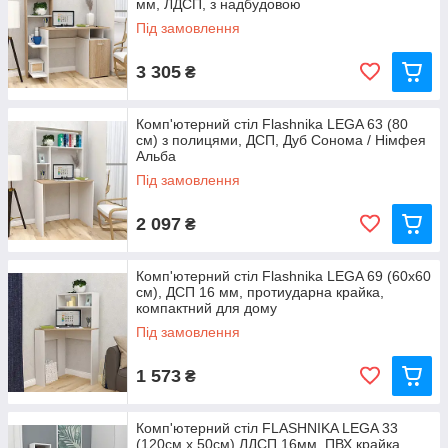
мм, ЛДСП, з надбудовою
Під замовлення
3 305
₴
Комп'ютерний стіл Flashnika LEGA 63 (80
см) з полицями, ДСП, Дуб Сонома / Німфея
Альба
Під замовлення
2 097
₴
Комп'ютерний стіл Flashnika LEGA 69 (60х60
см), ДСП 16 мм, протиударна крайка,
компактний для дому
Під замовлення
1 573
₴
Комп'ютерний стіл FLASHNIKA LEGA 33
(120см x 50см) ЛДСП 16мм, ПВХ крайка,