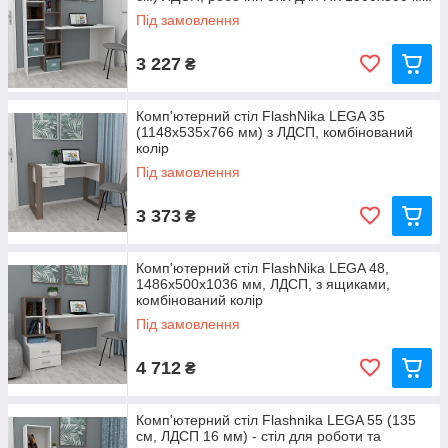
Під замовлення
3 227
₴
Комп'ютерний стіл FlashNika LEGA 35
(1148x535x766 мм) з ЛДСП, комбінований
колір
Під замовлення
3 373
₴
Комп'ютерний стіл FlashNika LEGA 48,
1486x500x1036 мм, ЛДСП, з ящиками,
комбінований колір
Під замовлення
4 712
₴
Комп'ютерний стіл Flashnika LEGA 55 (135
см, ЛДСП 16 мм) - стіл для роботи та