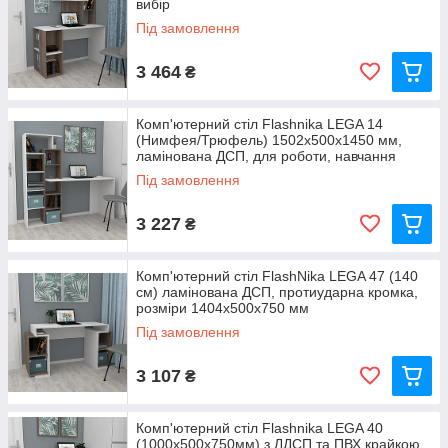
вибір
Під замовлення
3 464
₴
Комп'ютерний стіл Flashnika LEGA 14
(Нимфея/Трюфель) 1502х500х1450 мм,
ламінована ДСП, для роботи, навчання
Під замовлення
3 227
₴
Комп'ютерний стіл FlashNika LEGA 47 (140
см) ламінована ДСП, протиударна кромка,
розміри 1404x500x750 мм
Під замовлення
3 107
₴
Комп'ютерний стіл Flashnika LEGA 40
(1000х500х750мм) з ЛДСП та ПВХ крайкою