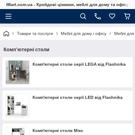
iMart.com.ua - Крейдові цінники, меблі для дому та офісу, 
Товари та послуги
Меблі для дому і офісу
Меблі для
Комп'ютерні столи
Комп'ютерні столи серії LEGA від Flashnika
Комп'ютерні столи серії LED від Flashnika
Комп'ютерні столи Мікс