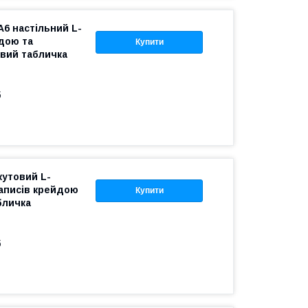
А6 настільний L-
дою та
Купити
вий табличка
б
кутовий L-
написів крейдою
Купити
бличка
б