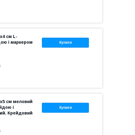
х4 см L-
дою і маркером
Купити
б
3х5 см меловий
йдою і
Купити
ий. Крейдовий
б