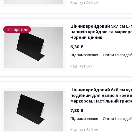
кут 5х5 см
Цінник крейдовий 5х7 см L
Топ продаж
написів крейдою та маркер
Чорний цінник
6,30 ₴
Під замовлення
Оптом і в роздрі
кут 5х7
Цінник крейдовий 6х8 см ку
подібний для написів крей
маркером. Настільний гри
7,80 ₴
Під замовлення
Оптом і в роздрі
кут 6х8 см