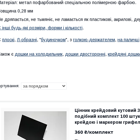
атеріал: метал пофарбований спеціальною полімерною фарбою.
овщина 0,28 мм
е дряпається, не тьмяніє, не ламається як пластикові, акрилові, де
 інші будь-які розміри, форми і кількості
.
Є
плоскі
,
Л-образні
, "
будиночком
", з
голкою-держателем
,
на паличці
акож є
дошки на холодильник
,
дошки двосторонні
,
крейдяні дошки
Цінник крейдовий кутовий 3
подібний комплект 100 штук
крейдою і маркером грифе
360 ₴/комплект