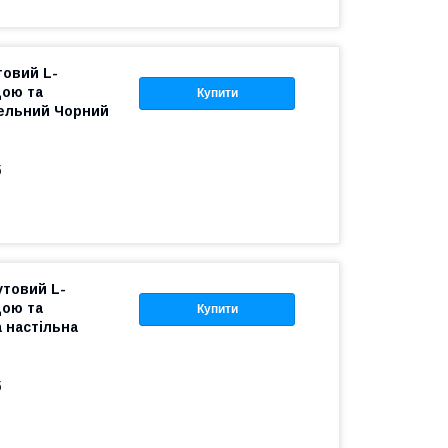
товий L-
дою та
Купити
фельний Чорний
б
утовий L-
дою та
Купити
 настільна
б