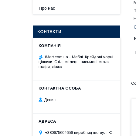
М
Про нас
Т
Н
Є
КОНТАКТИ
Т
iMart.com.ua - Меблі. Крейдові чорні
цінники. Стіл, стілець, письмові столи,
шафи, ліжка
Денис
+380675604656 виробництво вул. Ю.