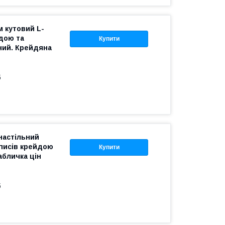
м кутовий L-
дою та
Купити
ний. Крейдяна
б
настільний
аписів крейдою
Купити
абличка цін
б