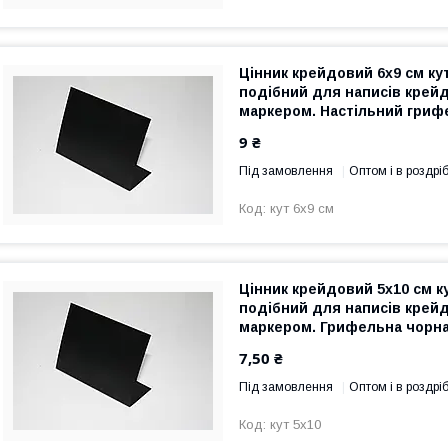
Цінник крейдовий 6х9 см ку
подібний для написів крей
маркером. Настільний гри
9 ₴
Під замовлення
Оптом і в роздрі
кут 6х9 см
Цінник крейдовий 5х10 см к
подібний для написів крей
маркером. Грифельна чорна
табличка
7,50 ₴
Під замовлення
Оптом і в роздрі
кут 5х10