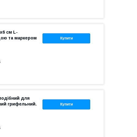
х6 см L-
дою та маркером
Купити
б
-подібний для
ний грифельний.
Купити
б