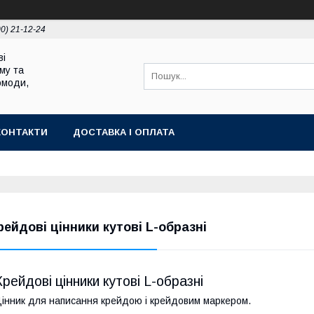
00) 21-12-24
ві
му та
омоди,
КОНТАКТИ
ДОСТАВКА І ОПЛАТА
рейдові цінники кутові L-образні
Крейдові цінники кутові L-образні
інник для написання крейдою і крейдовим маркером.