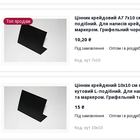
Цінник крейдовий А7 7х10 с
Топ продаж
подібний. Для написів крей
маркером. Грифельний чор
табличка
10,20 ₴
Під замовлення
Оптом і в роздрі
кут 7х10
Цінник крейдяний 10х10 см 
кутовий L-подібний. Для н
та маркером. Грифельний т
15 ₴
Під замовлення
Оптом і в роздрі
кут 10х10