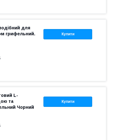
-подібний для
ом грифельний.
Купити
б
товий L-
дою та
Купити
фельний Чорний
б