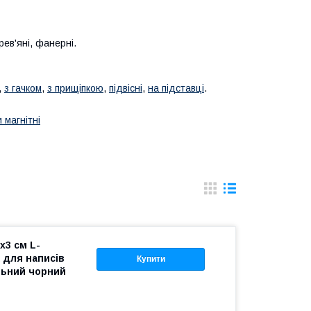
рев'яні, фанерні.
,
з гачком
,
з прищіпкою
,
підвісні
,
на підставці
.
 магнітні
х3 см L-
 для написів
Купити
льний чорний