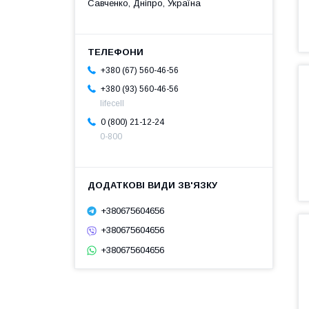
Савченко, Дніпро, Україна
+380 (67) 560-46-56
+380 (93) 560-46-56
lifecell
0 (800) 21-12-24
0-800
+380675604656
+380675604656
+380675604656