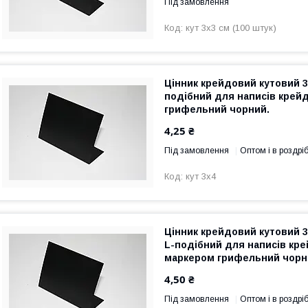
Під замовлення
кут 3х3 см (100 штук)
Цінник крейдовий кутовий 3
подібний для написів крей
грифельний чорний.
4,25 ₴
Під замовлення
Оптом і в роздрі
кут 3х4
Цінник крейдовий кутовий 
L-подібний для написів кре
маркером грифельний чорн
грифельний
4,50 ₴
Під замовлення
Оптом і в роздрі