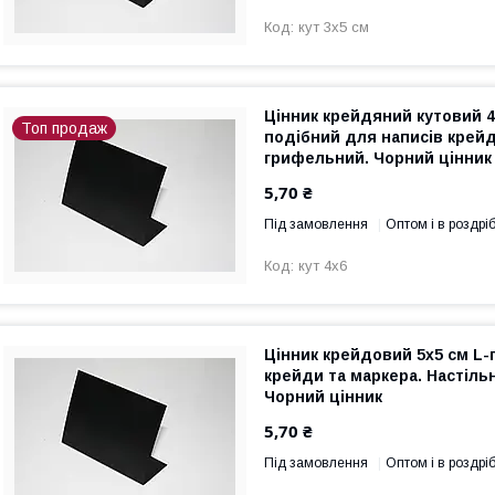
кут 3х5 см
Цінник крейдяний кутовий 4
Топ продаж
подібний для написів крей
грифельний. Чорний цінник
5,70 ₴
Під замовлення
Оптом і в роздрі
кут 4х6
Цінник крейдовий 5х5 см L
крейди та маркера. Настіль
Чорний цінник
5,70 ₴
Під замовлення
Оптом і в роздрі