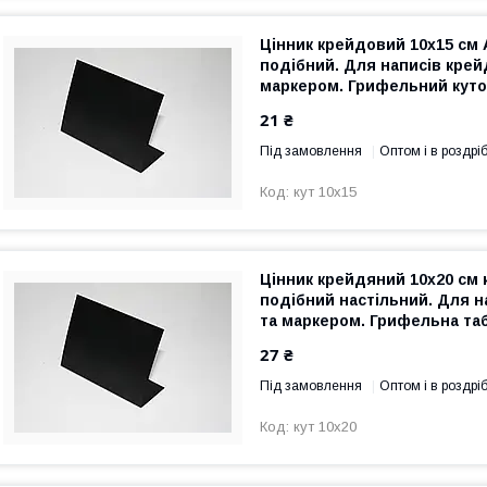
Цінник крейдовий 10х15 см 
подібний. Для написів крей
маркером. Грифельний куто
21 ₴
Під замовлення
Оптом і в роздрі
кут 10х15
Цінник крейдяний 10х20 см 
подібний настільний. Для 
та маркером. Грифельна та
27 ₴
Під замовлення
Оптом і в роздрі
кут 10х20