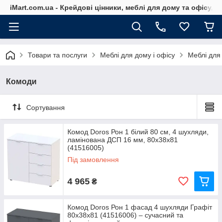
iMart.com.ua - Крейдові цінники, меблі для дому та офісу, 
Товари та послуги
Меблі для дому і офісу
Меблі для
Комоди
Сортування
Комод Doros Рон 1 білий 80 см, 4 шухляди,
ламінована ДСП 16 мм, 80х38х81
(41516005)
Під замовлення
4 965
₴
Комод Doros Рон 1 фасад 4 шухляди Графіт
80х38х81 (41516006) – сучасний та