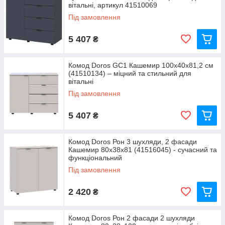
вітальні, артикул 41510069
Під замовлення
5 407
₴
Комод Doros GС1 Кашемир 100х40х81,2 см
(41510134) – міцний та стильний для
вітальні
Під замовлення
5 407
₴
Комод Doros Рон 3 шухляди, 2 фасади
Кашемир 80х38х81 (41516045) - сучасний та
функціональний
Під замовлення
2 420
₴
Комод Doros Рон 2 фасади 2 шухляди