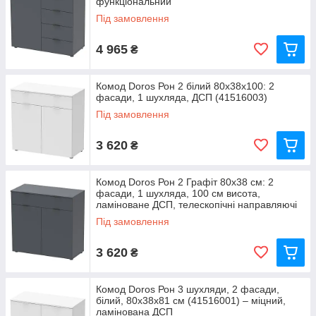
функціональний
Під замовлення
4 965
₴
Комод Doros Рон 2 білий 80х38х100: 2
фасади, 1 шухляда, ДСП (41516003)
Під замовлення
3 620
₴
Комод Doros Рон 2 Графіт 80х38 см: 2
фасади, 1 шухляда, 100 см висота,
ламіноване ДСП, телескопічні направляючі
(41516004)
Під замовлення
3 620
₴
Комод Doros Рон 3 шухляди, 2 фасади,
білий, 80х38х81 см (41516001) – міцний,
ламінована ДСП