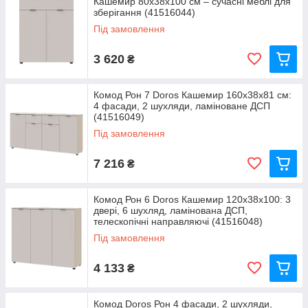
Кашемир 80х38х100 см – сучасні меблі для
зберігання (41516044)
Під замовлення
3 620
₴
Комод Рон 7 Doros Кашемир 160х38х81 см:
4 фасади, 2 шухляди, ламіноване ДСП
(41516049)
Під замовлення
7 216
₴
Комод Рон 6 Doros Кашемир 120х38х100: 3
двері, 6 шухляд, ламінована ДСП,
телескопічні направляючі (41516048)
Під замовлення
4 133
₴
Комод Doros Рон 4 фасади, 2 шухляди,