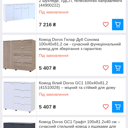
2 шухляди, ЛДСП, телескопічні направляючі
(44900222)
Під замовлення
7 216
₴
Комод Doros Гелар Дуб Сонома
100х40х81,2 см - сучасний функціональний
комод для зберігання з гарантією
Під замовлення
5 407
₴
Комод білий Doros GС1 100х40х81,2
(41510028) – міцний та стійкий для дому
Під замовлення
5 407
₴
Комод Doros GС1 Графіт 100х81.2х40 см –
сучасний стильний комод з ящиками для