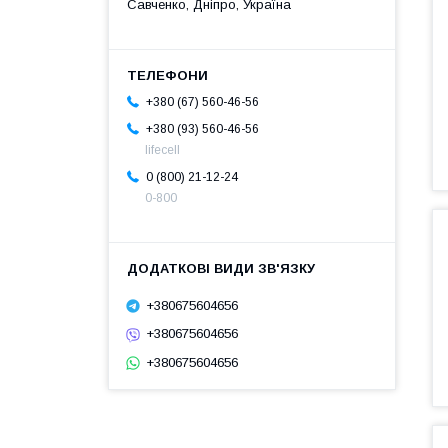
Савченко, Дніпро, Україна
+380 (67) 560-46-56
+380 (93) 560-46-56
lifecell
0 (800) 21-12-24
0-800
+380675604656
+380675604656
+380675604656