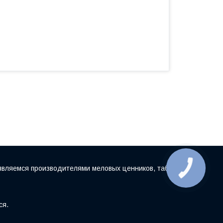
являемся производителями меловых ценников, табличек
ся.