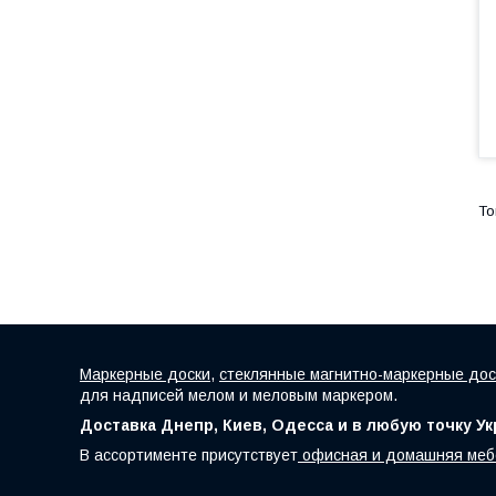
Маркерные доски
,
стеклянные магнитно-маркерные дос
для надписей мелом и меловым маркером.
Доставка Днепр, Киев, Одесса и в любую точку У
В ассортименте присутствует
офисная и домашняя меб