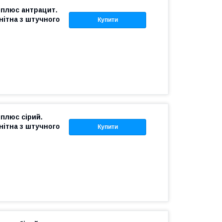
 плюс антрацит.
нітна з штучного
Купити
 плюс сірий.
нітна з штучного
Купити