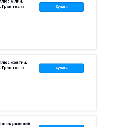
плюс білий.
Гранітна зі
Купити
 плюс жовтий.
Гранітна зі
Купити
 плюс рожевий.