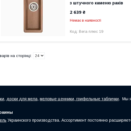
з штучного каменю раків
2 639 ₴
Немає в наявності
Вега плюс 19
ки
,
доски для мела
,
меловые ценники, грифельные таблички
. Мы 
краины
ель
Украинского производства. Ассортимент постоянно расширяет