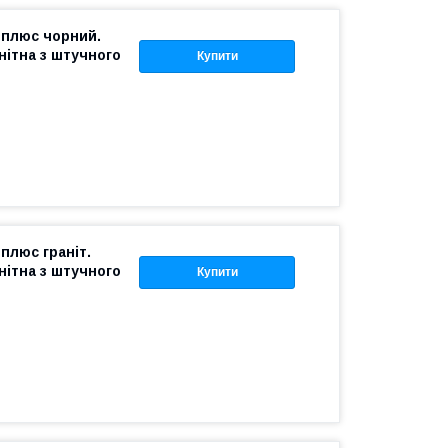
 плюс чорний.
нітна з штучного
Купити
плюс граніт.
нітна з штучного
Купити