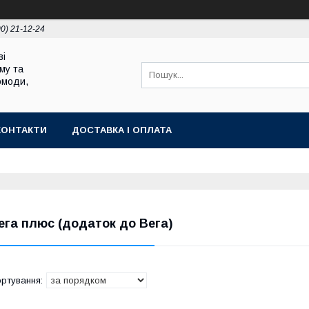
00) 21-12-24
ві
му та
омоди,
КОНТАКТИ
ДОСТАВКА І ОПЛАТА
ега плюс (додаток до Вега)