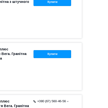
нітна з штучного
Купити
 плюс
 Вега. Гранітна
Купити
а
 плюс
+380 (67) 560-46-56
я Вега. Гранітна