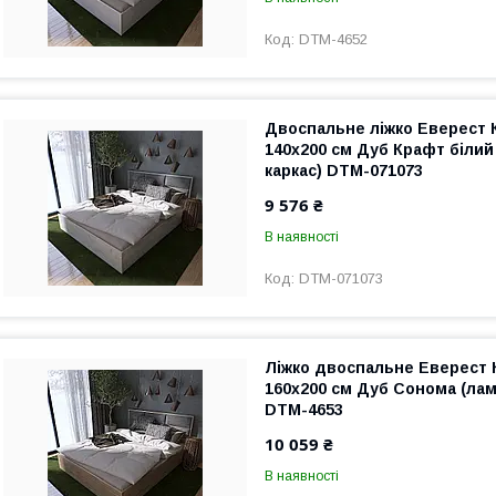
DTM-4652
Двоспальне ліжко Еверест 
140х200 см Дуб Крафт біли
каркас) DTM-071073
9 576 ₴
В наявності
DTM-071073
Ліжко двоспальне Еверест 
160x200 см Дуб Сонома (лам
DTM-4653
10 059 ₴
В наявності