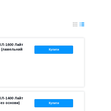
КЛ-1600 Лайт
й (ламельний
Купити
КЛ-1400 Лайт
ез основи)
Купити