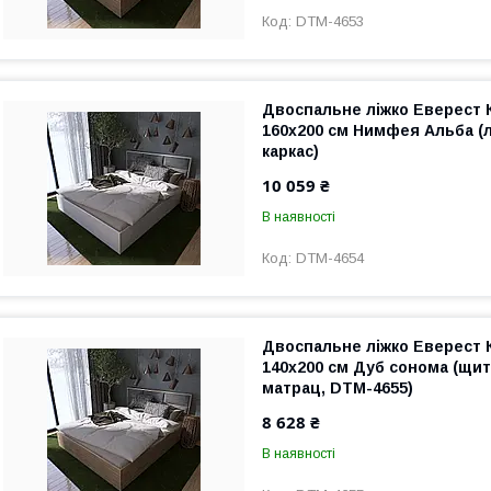
DTM-4653
Двоспальне ліжко Еверест 
160х200 см Нимфея Альба (
каркас)
10 059 ₴
В наявності
DTM-4654
Двоспальне ліжко Еверест 
140х200 см Дуб сонома (щи
матрац, DTM-4655)
8 628 ₴
В наявності