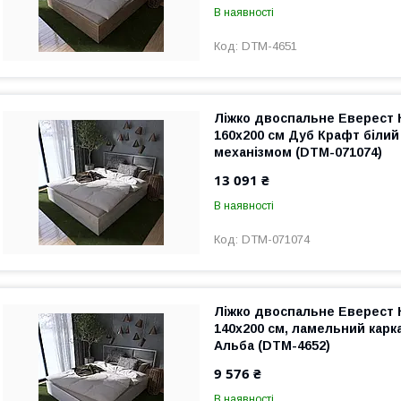
В наявності
DTM-4651
Ліжко двоспальне Еверест 
160х200 см Дуб Крафт білий
механізмом (DTM-071074)
13 091 ₴
В наявності
DTM-071074
Ліжко двоспальне Еверест 
140х200 см, ламельний карк
Альба (DTM-4652)
9 576 ₴
В наявності