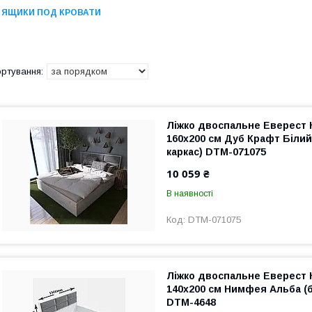
ЯЩИКИ ПОД КРОВАТИ
Ліжко двоспальне Еверест 
160х200 см Дуб Крафт Біли
каркас) DTM-071075
10 059 ₴
В наявності
DTM-071075
Ліжко двоспальне Еверест 
140х200 см Нимфея Альба (б
DTM-4648