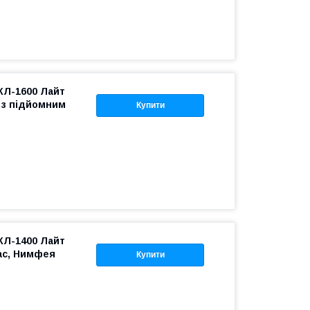
КЛ-1600 Лайт
 з підйомним
Купити
КЛ-1400 Лайт
ас, Нимфея
Купити