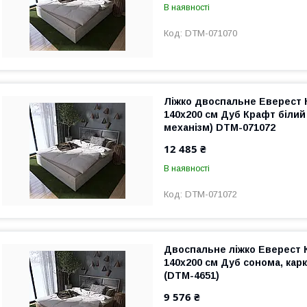
В наявності
DTM-071070
Ліжко двоспальне Еверест 
140х200 см Дуб Крафт білий
механізм) DTM-071072
12 485 ₴
В наявності
DTM-071072
Двоспальне ліжко Еверест 
140х200 см Дуб сонома, кар
(DTM-4651)
9 576 ₴