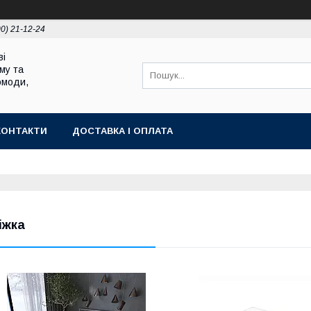
00) 21-12-24
ві
му та
омоди,
КОНТАКТИ
ДОСТАВКА І ОПЛАТА
іжка