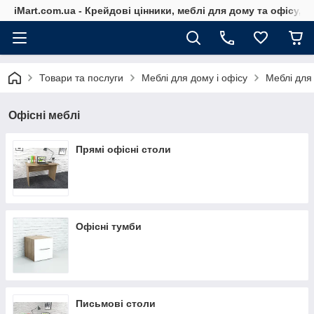
iMart.com.ua - Крейдові цінники, меблі для дому та офісу, 
Товари та послуги
Меблі для дому і офісу
Меблі для
Офісні меблі
Прямі офісні столи
Офісні тумби
Письмові столи