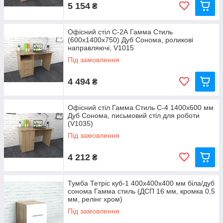
5 154
₴
Офісний стіл С-2А Гамма Стиль
(600x1400x750) Дуб Сонома, роликові
направляючі, V1015
Під замовлення
4 494
₴
Офісний стіл Гамма Стиль С-4 1400x600 мм
Дуб Сонома, письмовий стіл для роботи
(V1035)
Під замовлення
4 212
₴
Тумба Тетріс куб-1 400x400x400 мм біла/дуб
сонома Гамма стиль (ДСП 16 мм, кромка 0,5
мм, релінг хром)
Під замовлення