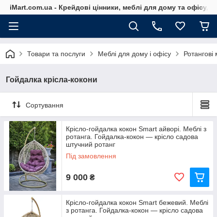
iMart.com.ua - Крейдові цінники, меблі для дому та офісу, 
Товари та послуги
Меблі для дому і офісу
Ротангові 
Гойдалка крісла-кокони
Сортування
Крісло-гойдалка кокон Smart айворі. Меблі з
ротанга. Гойдалка-кокон — крісло садова
штучний ротанг
Під замовлення
9 000
₴
Крісло-гойдалка кокон Smart бежевий. Меблі
з ротанга. Гойдалка-кокон — крісло садова