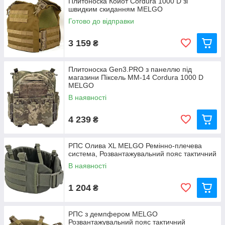
Плитоноска Койот Cordura 1000 D зі
швидким скиданням MELGO
Готово до відправки
3 159
₴
Плитоноска Gen3.PRO з панеллю під
магазини Піксель ММ-14 Cordura 1000 D
MELGO
В наявності
4 239
₴
РПС Олива XL MELGO Ремінно-плечева
система, Розвантажувальний пояс тактичний
В наявності
1 204
₴
РПС з демпфером MELGO
Розвантажувальний пояс тактичний