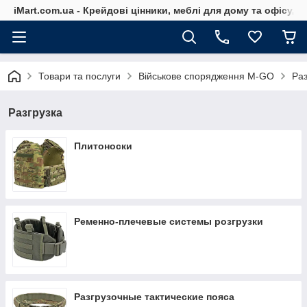
iMart.com.ua - Крейдові цінники, меблі для дому та офісу, 
Товари та послуги
Військове спорядження M-GO
Раз
Разгрузка
Плитоноски
Ременно-плечевые системы розгрузки
Разгрузочные тактические пояса