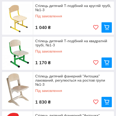
Стілець дитячий Т-подібний на круглій трубі,
№1-3
Під замовлення
1 040
₴
Стілець дитячий Т-подібний на квадратній
трубі, №1-3
Під замовлення
1 170
₴
Стілець дитячий фанерний "Антошка"
лакований, регулюється на ростові групи
№1-3
Під замовлення
1 830
₴
Стілець дитячий фанерний "Антошка",