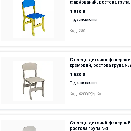
фарбований, ростова група
1 910 ₴
Під замовлення
289
Стілець дитячий фанерний 
кремовий, ростова група №
1 530 ₴
Під замовлення
0288(Р)КрКр
Стілець дитячий фанерний 
ростова група №1