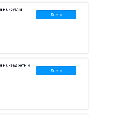
 на круглій
Купити
й на квадратній
Купити