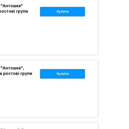
 "Антошка"
ростові групи
Купити
"Антошка",
 ростові групи
Купити