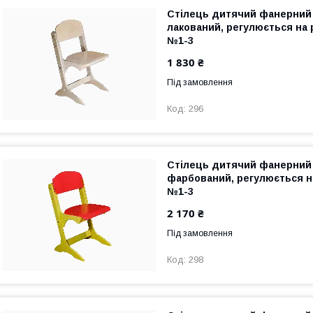
Стілець дитячий фанерний
лакований, регулюється на 
№1-3
1 830 ₴
Під замовлення
296
Стілець дитячий фанерний 
фарбований, регулюється на
№1-3
2 170 ₴
Під замовлення
298