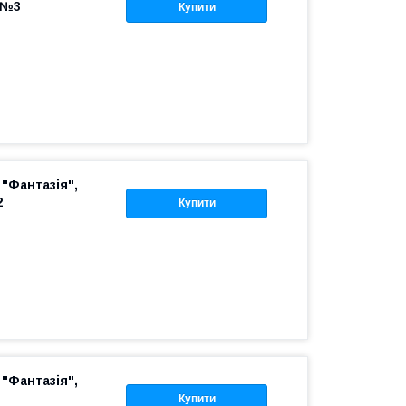
 №3
Купити
"Фантазія",
2
Купити
"Фантазія",
Купити