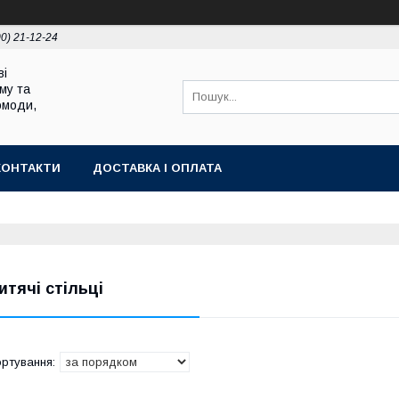
00) 21-12-24
ві
му та
омоди,
КОНТАКТИ
ДОСТАВКА І ОПЛАТА
итячі стільці