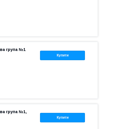
ова група №1
Купити
ва група №1,
Купити