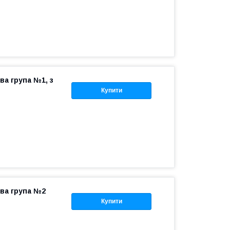
ва група №1, з
Купити
ова група №2
Купити