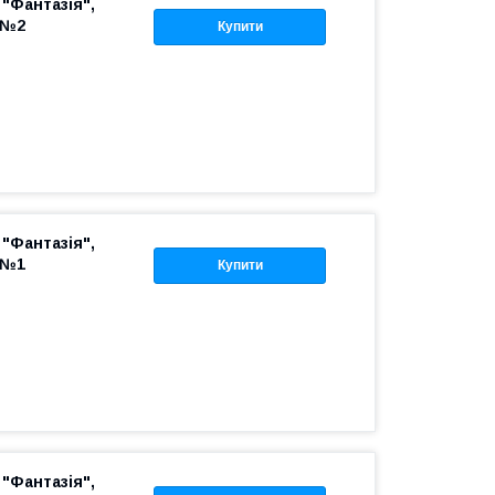
"Фантазія",
 №2
Купити
"Фантазія",
 №1
Купити
"Фантазія",