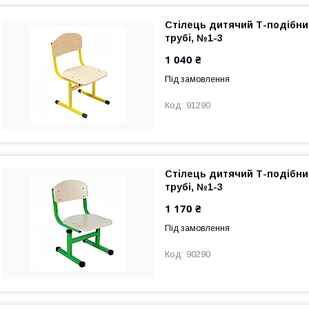
Стілець дитячий Т-подібний
трубі, №1-3
1 040 ₴
Під замовлення
91290
Стілець дитячий Т-подібни
трубі, №1-3
1 170 ₴
Під замовлення
90290