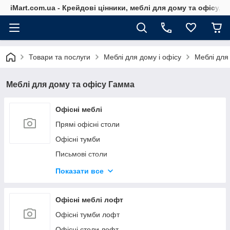
iMart.com.ua - Крейдові цінники, меблі для дому та офісу, 
Товари та послуги
Меблі для дому і офісу
Меблі для
Меблі для дому та офісу Гамма
Офісні меблі
Прямі офісні столи
Офісні тумби
Письмові столи
Офісні шафи
Показати все
Стелаж офісний
Офісні меблі лофт
Офісні тумби лофт
Офісні столи лофт