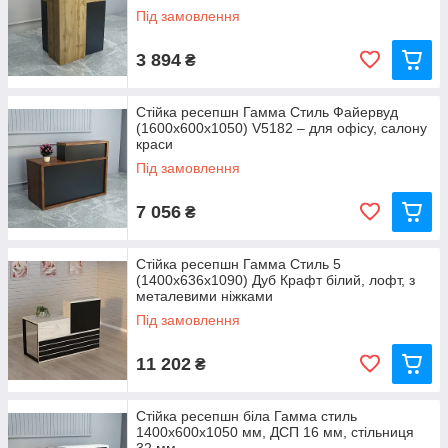
Під замовлення
3 894
₴
Стійка ресепшн Гамма Стиль Файервуд
(1600x600x1050) V5182 – для офісу, салону
краси
Під замовлення
7 056
₴
Стійка ресепшн Гамма Стиль 5
(1400x636x1090) Дуб Крафт білий, лофт, з
металевими ніжками
Під замовлення
11 202
₴
Стійка ресепшн біла Гамма стиль
1400x600x1050 мм, ДСП 16 мм, стільниця