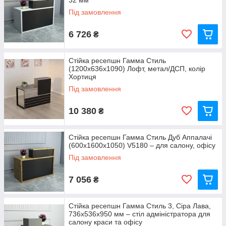
32 мм
Під замовлення
6 726
₴
Стійка ресепшн Гамма Стиль
(1200x636x1090) Лофт, метал/ДСП, колір
Хортиця
Під замовлення
10 380
₴
Стійка ресепшн Гамма Стиль Дуб Аппалачі
(600x1600x1050) V5180 – для салону, офісу
Під замовлення
7 056
₴
Стійка ресепшн Гамма Стиль 3, Сіра Лава,
736x536x950 мм – стіл адміністратора для
салону краси та офісу