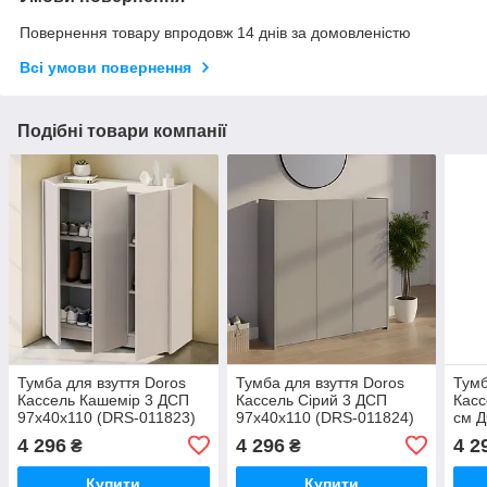
Повернення товару впродовж 14 днів за домовленістю
Всі умови повернення
Подібні товари компанії
Тумба для взуття Doros
Тумба для взуття Doros
Тумб
Кассель Кашемір 3 ДСП
Кассель Сірий 3 ДСП
Касс
97х40х110 (DRS-011823)
97х40х110 (DRS-011824)
см Д
4 296
4 296
4 2
₴
₴
Купити
Купити