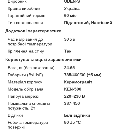
Виробник
UDEN-S
Країна виробник
Україна
Гарантійний термін
60 міс
Тип встановлення
Підлоговий, Настінний
Додаткові характеристики
Час нагрівання до
30 хв
потрібної температури
Кріплення на стіну
Так
Користувальницькі характеристики
Вага, кг (без паковання)
24.65
Габарити (ВхШхГ)
785/460/30 (±5 мм)
Матеріал корпусу
Керамограніт
Модель обігрівача
KEN-500
Напруга мережі
220~230 В
Номінальна споживча
387-450
потужність, Вт
Відтінки
Білі відтінки
Робоча температура
80 ±5 °С
поверхні