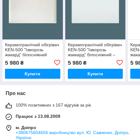
Керамогранітний обігрівач
Керамогранітний обігрівач
Кера
KEN-500 "Ізморозь
KEN-500 "Ізморозь
KEN-
жакард" білосніжний
жаккард" білосніжний –
жака
енергозберігаюча
5 980
5 980
5 9
₴
₴
опалювальна панель
Купити
Купити
Про нас
100% позитивних з 167 відгуків за рік
Працює з 13.08.2009
м. Дніпро
+380675604656 виробництво вул. Ю. Савченко, Дніпро,
Україна