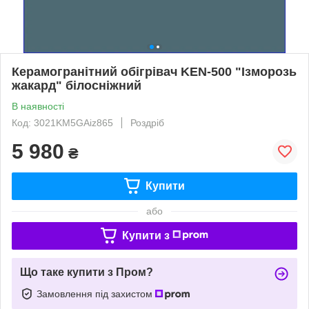
Керамогранітний обігрівач KEN-500 "Ізморозь
жакард" білосніжний
В наявності
Код: 3021KM5GAiz865
Роздріб
5 980
₴
Купити
або
Купити з
Що таке купити з Пром?
Замовлення під захистом