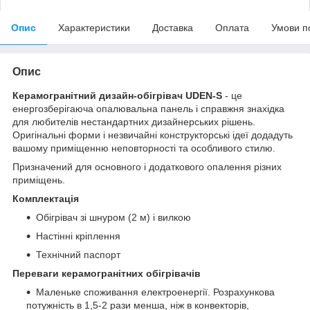
Опис
Характеристики
Доставка
Оплата
Умови п
Опис
Керамогранітний дизайн-обігрівач UDEN-S
- це
енергозберігаюча опалювальна панель і справжня знахідка
для любителів нестандартних дизайнерських рішень.
Оригінальні форми і незвичайні конструкторські ідеї додадуть
вашому приміщенню неповторності та особливого стилю.
Призначений для основного і додаткового опалення різних
приміщень.
Комплектація
Обігрівач зі шнуром (2 м) і вилкою
Настінні кріплення
Технічний паспорт
Переваги керамогранітних обігрівачів
Маленьке споживання електроенергії. Розрахункова
потужність в 1,5-2 рази менша, ніж в конвекторів,