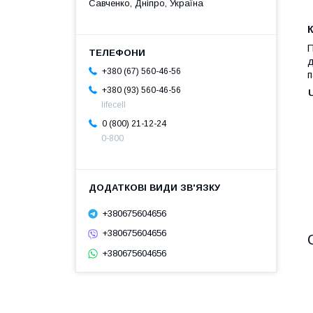
Савченко, Дніпро, Україна
К
П
д
+380 (67) 560-46-56
п
+380 (93) 560-46-56
lifecell
0 (800) 21-12-24
0-800
+380675604656
+380675604656
+380675604656