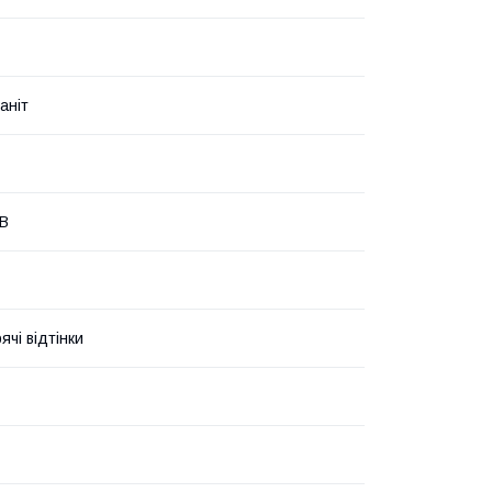
аніт
 В
ячі відтінки