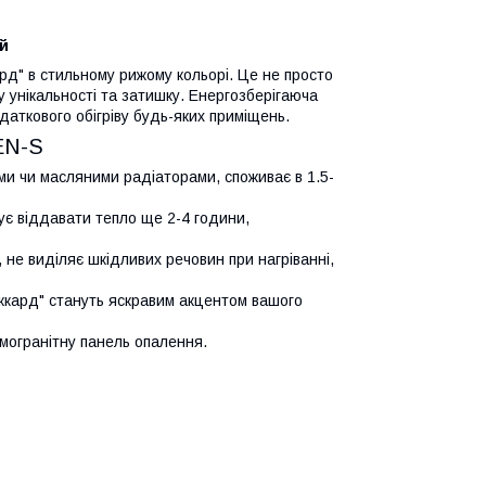
й
рд" в стильному рижому кольорі. Це не просто
у унікальності та затишку. Енергозберігаюча
даткового обігріву будь-яких приміщень.
DEN-S
ми чи масляними радіаторами, споживає в 1.5-
ує віддавати тепло ще 2-4 години,
, не виділяє шкідливих речовин при нагріванні,
аккард" стануть яскравим акцентом вашого
рамогранітну панель опалення.