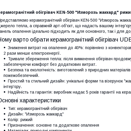
ерамогранітний обігрівач KEN-500 "Изморозь жаккард" рижи
редставляємо керамогранітний обігрівач KEN-500 "Изморозь жакка
жерело тепла, а справжній арт-об'єкт, що надасть вашому інтер'єр
анель опалення ідеально підходить як для основного, так і для до
Чому варто обрати керамогранітний обігрівач U
Зниження витрат на опалення до 40%: порівняно з конвектора
2 рази менше електроенергії.
Тривале збереження тепла: після вимкнення обігрівач продовж
забезпечуючи комфорт без додаткових витрат.
Безпека та екологічність: виготовлений з природних матеріалів
пожежобезпечний.
Простий та стильний дизайн: унікальні форми та візерунок "ж
інтер'єру.
Надійність та гарантія: виробник надає 5 років гарантії на ке
Основні характеристики
Тип: керамогранітний обігрівач
Дизайн: "Изморозь жаккард"
Колір: рижий
Призначення: основне та додаткове опалення
Матеріали: природні компоненти