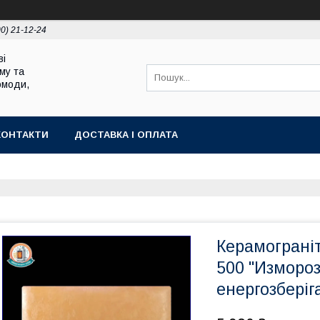
00) 21-12-24
ві
му та
омоди,
КОНТАКТИ
ДОСТАВКА І ОПЛАТА
Керамограні
500 "Измороз
енергозбері