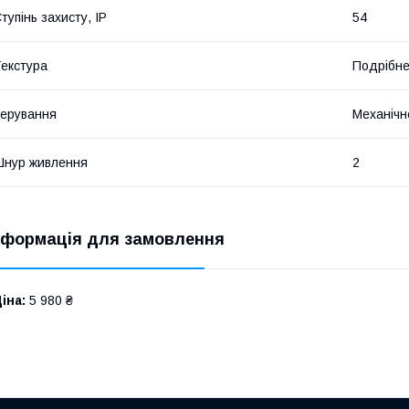
тупінь захисту, IP
54
екстура
Подрібн
ерування
Механічн
нур живлення
2
нформація для замовлення
іна:
5 980 ₴