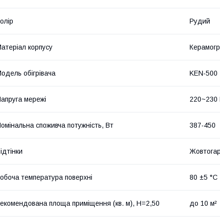
олір
Рудий
атеріал корпусу
Керамогр
одель обігрівача
KEN-500
апруга мережі
220~230
омінальна споживча потужність, Вт
387-450
ідтінки
Жовтогар
обоча температура поверхні
80 ±5 °С
екомендована площа приміщення (кв. м), H=2,50
до 10 м²