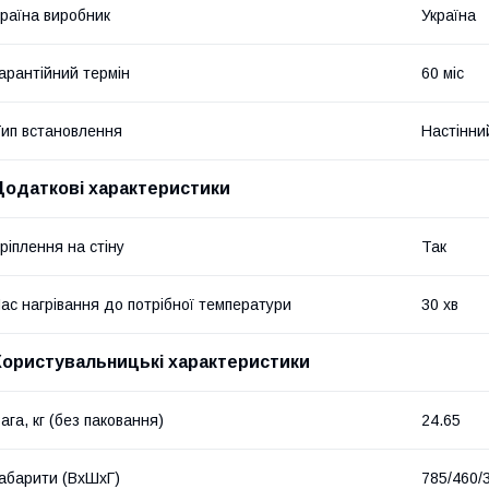
раїна виробник
Україна
арантійний термін
60 міс
ип встановлення
Настінни
Додаткові характеристики
ріплення на стіну
Так
ас нагрівання до потрібної температури
30 хв
Користувальницькі характеристики
ага, кг (без паковання)
24.65
абарити (ВхШхГ)
785/460/