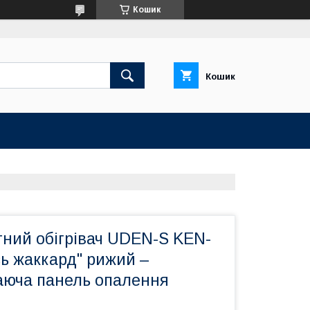
Кошик
Кошик
тний обігрівач UDEN-S KEN-
ь жаккард" рижий –
гаюча панель опалення