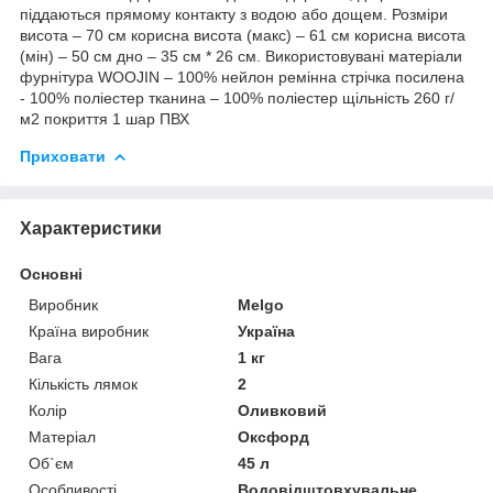
піддаються прямому контакту з водою або дощем. Розміри
висота – 70 см корисна висота (макс) – 61 см корисна висота
(мін) – 50 см дно – 35 см * 26 см. Використовувані матеріали
фурнітура WOOJIN – 100% нейлон ремінна стрічка посилена
- 100% поліестер тканина – 100% поліестер щільність 260 г/
м2 покриття 1 шар ПВХ
Приховати
Характеристики
Основні
Виробник
Melgo
Країна виробник
Україна
Вага
1 кг
Кількість лямок
2
Колір
Оливковий
Матеріал
Оксфорд
Об`єм
45 л
Особливості
Водовідштовхувальне