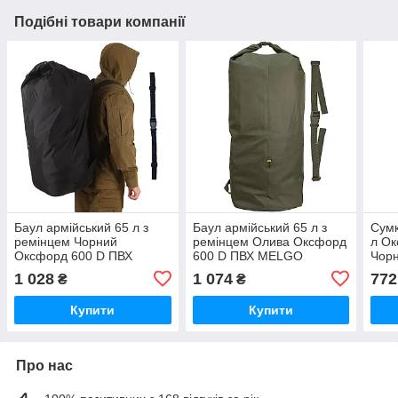
Подібні товари компанії
Баул армійський 65 л з
Баул армійський 65 л з
Сумк
ремінцем Чорний
ремінцем Олива Оксфорд
л Ок
Оксфорд 600 D ПВХ
600 D ПВХ MELGO
Чор
MELGO (речовий мішок)
(речовий мішок)
(арм
1 028
1 074
772
₴
₴
воло
мішо
Купити
Купити
Про нас