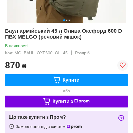
Баул армійський 45 л Олива Оксфорд 600 D
ПВХ MELGO (речовий мішок)
В наявності
Код: MG_BAUL_OXF600_OL_45
Роздріб
870
₴
Купити
або
Купити з
Що таке купити з Пром?
Замовлення під захистом