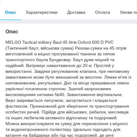
Опис
Характеристики
Доставка
Оплата
Умови п
Опис
MELGO Tactical military Baul 45 litrів Oxford 600 D PVC
(Тактичний баул, військова сумка) Рюкзак-сумка на 45 літрів
виготовлений із міцної прогумованої тканини за типом
транспортного баула Бундесвер. Баул дуже міцний та
надійний. Витримує навантаження до 20 кг. Простий у
використанні. Завдяки регулюванню клапана, при неповному
завантаженні може бути зменшений за висотою. Лямки м'які із
наповнювачем, регульовані. Дно та місце пришивання лямок
укріплені посиленою стропою. Зшитий капроновими
високоміцними нитками №40. Завантаження вертикальне.
Верх закривається липучкою, загортається і клацається
фастексом. Призначений для зберігання та транспортування
особистих речей. Підійде для військових, рибалок, мисливців
та інших любителів активного відпочинку та подорожей.
Можна використовувати як сумку для перенесення з міцного
та водонепроникного поліестеру. Ідеально підходить для
катання на байдарках або під час подорожей, де речі