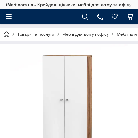
iMart.com.ua - Крейдові цінники, меблі для дому та офісу, 
Товари та послуги
Меблі для дому і офісу
Меблі для 