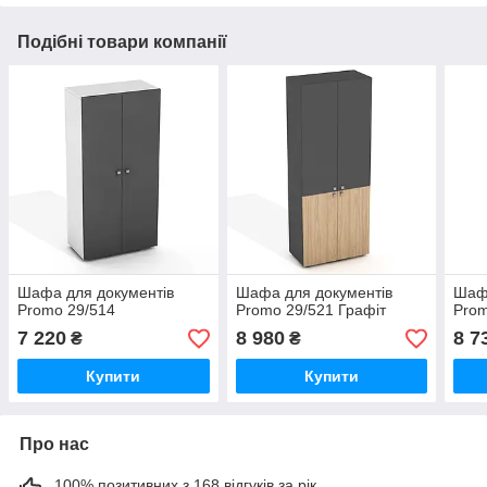
Подібні товари компанії
Шафа для документів
Шафа для документів
Шафа
Promo 29/514
Promo 29/521 Графіт
Prom
7 220
8 980
8 7
₴
₴
Купити
Купити
Про нас
100% позитивних з 168 відгуків за рік