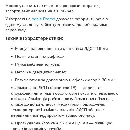
Можно уточнить наличие товара, сроки отправки,
ассортимент написав нам в Вайбер
Універсальна
серія Promo
дозволяє оформити офіс в
єдиному стилі, від кабінету керівника до робочих місць
персоналу.
Технічні характеристики:
Корпус, наповнення та задня стінка ЛДСП 18 мм;
Полки зйомні на рафіксах;
Ручка меблева точкова;
Петлі на дверцятах Samet;
Регулюються за допомогою шафових опор h 30 мм;
Ламінована ДСП (товщиною 18) — деревно-
стружкова плита, яка з обох сторін покрита спеціальною
плівкою. Ламінація робить плиту більш привабливою,
стійкої до вологи, зносу, механічних пошкоджень,
температурних і хімічних впливів. ЛДСП зберігає
первинний вигляд протягом тривалого часу.
Протиударна кромка ABS 2 мм/0,5 мм — підвищує
тривалість терміну служби.