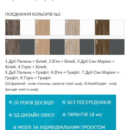
ПОЄДНАННЯ КОЛЬОРІВ №2:
1.Дуб Палена + Білий; 2.В'яз + Білий; 3.Дуб Сан Маріно +
Білий; 4.Горіх + Білий;
5.Дуб Палена + Графіт; 6.В'яз + Графіт; 7.Дуб Сан Маріно +
Графіт; 8.Горіх + Графіт.
(
1й
Деревний
- колір стільниць, корпусів тумб і шаф.
2й Білий/Графіт - колір
фасадів тумб та шаф).