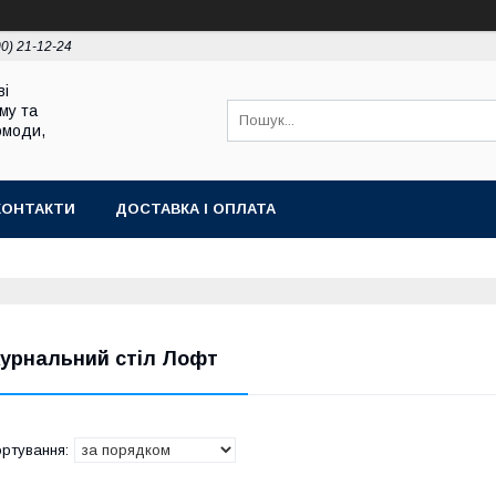
00) 21-12-24
ві
му та
омоди,
КОНТАКТИ
ДОСТАВКА І ОПЛАТА
урнальний стіл Лофт