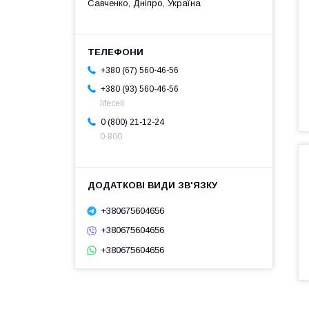
Савченко, Дніпро, Україна
+380 (67) 560-46-56
+380 (93) 560-46-56
lifecell
0 (800) 21-12-24
0-800
+380675604656
+380675604656
+380675604656