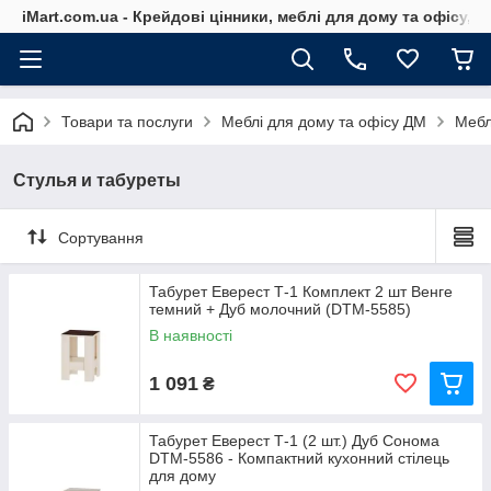
iMart.com.ua - Крейдові цінники, меблі для дому та офісу, 
Товари та послуги
Меблі для дому та офісу ДМ
Мебл
Стулья и табуреты
Сортування
Табурет Еверест Т-1 Комплект 2 шт Венге
темний + Дуб молочний (DTM-5585)
В наявності
1 091
₴
Табурет Еверест Т-1 (2 шт.) Дуб Сонома
DTM-5586 - Компактний кухонний стілець
для дому