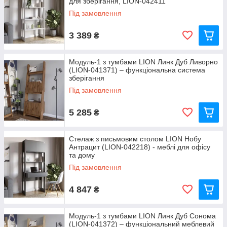
для зберігання, LION-042411
Під замовлення
3 389
₴
Модуль-1 з тумбами LION Линк Дуб Ливорно
(LION-041371) – функціональна система
зберігання
Під замовлення
5 285
₴
Стелаж з письмовим столом LION Нобу
Антрацит (LION-042218) - меблі для офісу
та дому
Під замовлення
4 847
₴
Модуль-1 з тумбами LION Линк Дуб Сонома
(LION-041372) – функціональний меблевий