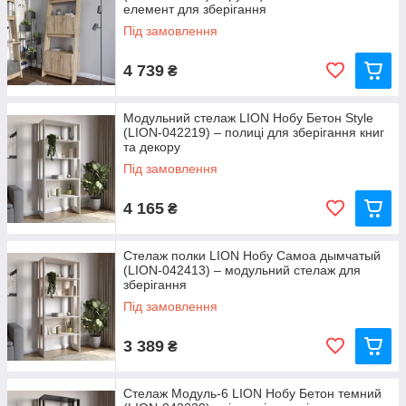
елемент для зберігання
Під замовлення
4 739
₴
Модульний стелаж LION Нобу Бетон Style
(LION-042219) – полиці для зберігання книг
та декору
Під замовлення
4 165
₴
Стелаж полки LION Нобу Самоа дымчатый
(LION-042413) – модульний стелаж для
зберігання
Під замовлення
3 389
₴
Стелаж Модуль-6 LION Нобу Бетон темний