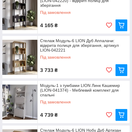
(LION-042220) - відкриті полиці для
зберігання
Під замовлення
4 165
₴
Стелаж Модуль-6 LION Дуб Аппалачи:
відкрита полиця для зберігання, артикул
LION-042221
Під замовлення
3 733
₴
Модуль-1 з тумбами LION Линк Кашемир
(LION-041374) - Меблевий комплект для
спальні
Під замовлення
4 739
₴
Стелаж Модуль-6 LION Нобу Дуб Артизан