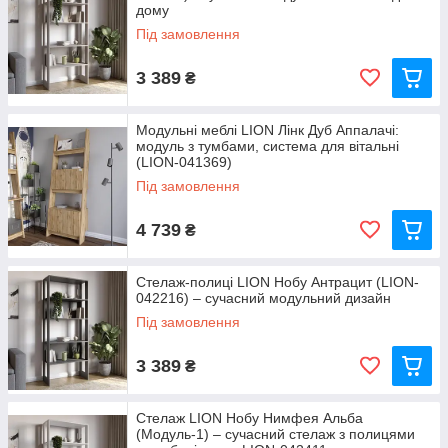
дому
Під замовлення
3 389
₴
Модульні меблі LION Лінк Дуб Аппалачі:
модуль з тумбами, система для вітальні
(LION-041369)
Під замовлення
4 739
₴
Стелаж-полиці LION Нобу Антрацит (LION-
042216) – сучасний модульний дизайн
Під замовлення
3 389
₴
Стелаж LION Нобу Нимфея Альба
(Модуль-1) – сучасний стелаж з полицями