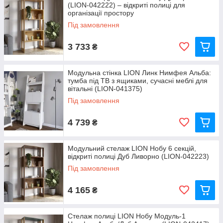
(LION-042222) – відкриті полиці для
організації простору
Під замовлення
3 733
₴
Модульна стінка LION Линк Нимфея Альба:
тумба під ТВ з ящиками, сучасні меблі для
вітальні (LION-041375)
Під замовлення
4 739
₴
Модульний стелаж LION Нобу 6 секцій,
відкриті полиці Дуб Ливорно (LION-042223)
Під замовлення
4 165
₴
Стелаж полиці LION Нобу Модуль-1