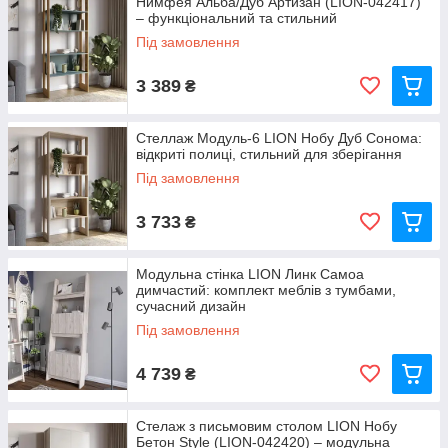
Нимфея Альба/Дуб Артизан (LION-042417)
– функціональний та стильний
Під замовлення
3 389
₴
Стеллаж Модуль-6 LION Нобу Дуб Сонома:
відкриті полиці, стильний для зберігання
Під замовлення
3 733
₴
Модульна стінка LION Линк Самоа
димчастий: комплект меблів з тумбами,
сучасний дизайн
Під замовлення
4 739
₴
Стелаж з письмовим столом LION Нобу
Бетон Style (LION-042420) – модульна