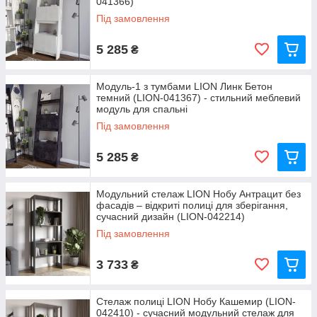
041366)
Під замовлення
5 285
₴
Модуль-1 з тумбами LION Линк Бетон
темний (LION-041367) - стильний меблевий
модуль для спальні
Під замовлення
5 285
₴
Модульний стелаж LION Нобу Антрацит без
фасадів – відкриті полиці для зберігання,
сучасний дизайн (LION-042214)
Під замовлення
3 733
₴
Стелаж полиці LION Нобу Кашемир (LION-
042410) - сучасний модульний стелаж для