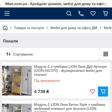
iMart.com.ua - Крейдові цінники, меблі для дому та офісу, 
Товари та послуги
Меблі для дому та офісу ДМ
Мебл
Пенали
Сортування
Модуль-1 з тумбами LION Линк Дуб Артизан
(LION-041370) - функціональні меблі для
спальні
Під замовлення
4 739
₴
Модуль-1 LION Линк Бетон Style з тумбами,
меблевий елемент для вітальні (LION-