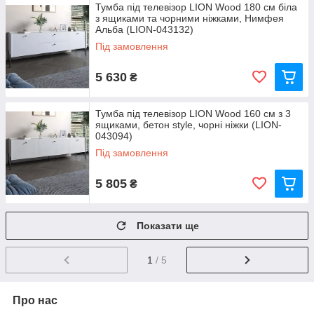
Тумба під телевізор LION Wood 180 см біла
з ящиками та чорними ніжками, Нимфея
Альба (LION-043132)
Під замовлення
5 630
₴
Тумба під телевізор LION Wood 160 см з 3
ящиками, бетон style, чорні ніжки (LION-
043094)
Під замовлення
5 805
₴
Показати ще
1
/ 5
Про нас