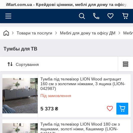
iMart.com.ua - Крейдові цінники, меблі для дому та офісу, 
Товари та послуги
Меблі для дому та офісу ДМ
Мебл
Tумбы для ТВ
Сортування
Тумба під телевізор LION Wood антрацит
160 см з золотими ніжками, 3 ящика (LION-
042987)
Під замовлення
5 373
₴
Тумба під телевізор LION Wood 180 см з
ящиками, золоті ніжки, Кашемир (LION-