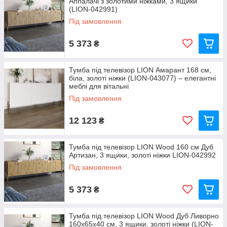
Аппалачі з золотими ніжками, 3 ящики
(LION-042991)
Під замовлення
5 373
₴
Тумба під телевізор LION Амарант 168 см,
біла, золоті ніжки (LION-043077) – елегантні
меблі для вітальні
Під замовлення
12 123
₴
Тумба під телевізор LION Wood 160 см Дуб
Артизан, 3 ящики, золоті ніжки LION-042992
Під замовлення
5 373
₴
Тумба під телевізор LION Wood Дуб Ливорно
160х65х40 см, 3 ящики, золоті ніжки (LION-