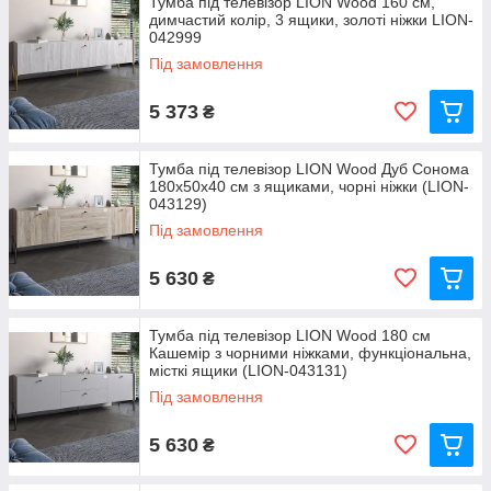
Тумба під телевізор LION Wood 160 см,
димчастий колір, 3 ящики, золоті ніжки LION-
042999
Під замовлення
5 373
₴
Тумба під телевізор LION Wood Дуб Сонома
180х50х40 см з ящиками, чорні ніжки (LION-
043129)
Під замовлення
5 630
₴
Тумба під телевізор LION Wood 180 см
Кашемір з чорними ніжками, функціональна,
місткі ящики (LION-043131)
Під замовлення
5 630
₴