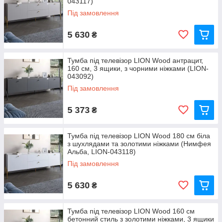
043117)
Під замовлення
5 630
₴
Тумба під телевізор LION Wood антрацит,
160 см, 3 ящики, з чорними ніжками (LION-
043092)
Під замовлення
5 373
₴
Тумба під телевізор LION Wood 180 см біла
з шухлядами та золотими ніжками (Нимфея
Альба, LION-043118)
Під замовлення
5 630
₴
Тумба під телевізор LION Wood 160 см
бетонний стиль з золотими ніжками, 3 ящики