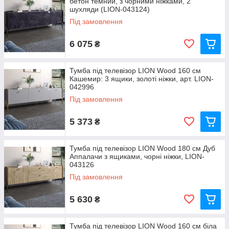
бетон темний, з чорними ніжками, 2
шухляди (LION-043124)
Під замовлення
6 075
₴
Тумба під телевізор LION Wood 160 см
Кашемир: 3 ящики, золоті ніжки, арт. LION-
042996
Під замовлення
5 373
₴
Тумба під телевізор LION Wood 180 см Дуб
Аппалачи з ящиками, чорні ніжки, LION-
043126
Під замовлення
5 630
₴
Тумба під телевізор LION Wood 160 см біла