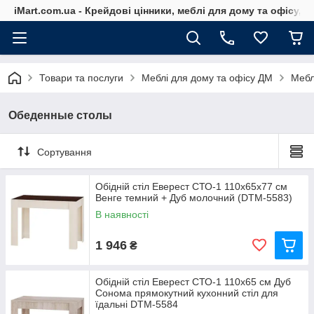
iMart.com.ua - Крейдові цінники, меблі для дому та офісу, 
Товари та послуги
Меблі для дому та офісу ДМ
Мебл
Обеденные столы
Сортування
Обідній стіл Еверест СТО-1 110х65х77 см
Венге темний + Дуб молочний (DTM-5583)
В наявності
1 946
₴
Обідній стіл Еверест СТО-1 110х65 см Дуб
Сонома прямокутний кухонний стіл для
їдальні DTM-5584