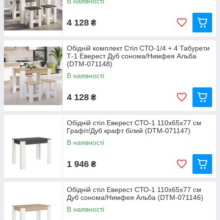
В наявності
4 128
₴
Обідній комплект Стіл СТО-1/4 + 4 Табурети
Т-1 Еверест Дуб сонома/Нимфея Альба
(DTM-071148)
В наявності
4 128
₴
Обідній стіл Еверест СТО-1 110х65х77 см
Графіт/Дуб крафт білий (DTM-071147)
В наявності
1 946
₴
Обідній стіл Еверест СТО-1 110х65х77 см
Дуб сонома/Нимфея Альба (DTM-071146)
В наявності