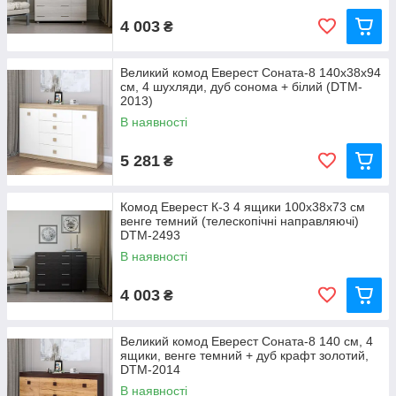
4 003
₴
Великий комод Еверест Соната-8 140х38х94
см, 4 шухляди, дуб сонома + білий (DTM-
2013)
В наявності
5 281
₴
Комод Еверест К-3 4 ящики 100х38х73 см
венге темний (телескопічні направляючі)
DTM-2493
В наявності
4 003
₴
Великий комод Еверест Соната-8 140 см, 4
ящики, венге темний + дуб крафт золотий,
DTM-2014
В наявності