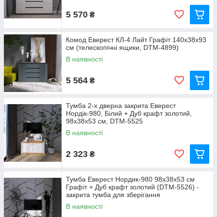
5 570
₴
Комод Еверест КЛ-4 Лайт Графіт 140х38х93
см (телескопічні ящики, DTM-4899)
В наявності
5 564
₴
Тумба 2-х дверна закрита Еверест
Нордік-980, Білий + Дуб крафт золотий,
98х38х53 см, DTM-5525
В наявності
2 323
₴
Тумба Еверест Нордик-980 98х38х53 см
Графіт + Дуб крафт золотий (DTM-5526) -
закрита тумба для зберігання
В наявності