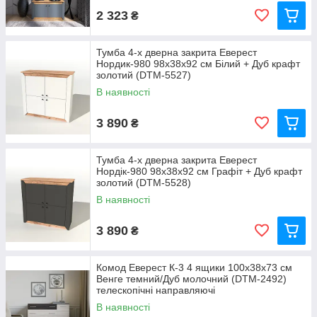
2 323
₴
Тумба 4-х дверна закрита Еверест
Нордик-980 98х38х92 см Білий + Дуб крафт
золотий (DTM-5527)
В наявності
3 890
₴
Тумба 4-х дверна закрита Еверест
Нордік-980 98х38х92 см Графіт + Дуб крафт
золотий (DTM-5528)
В наявності
3 890
₴
Комод Еверест К-3 4 ящики 100х38х73 см
Венге темний/Дуб молочний (DTM-2492)
телескопічні направляючі
В наявності