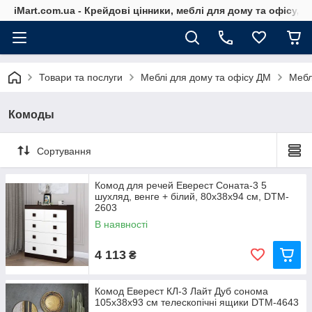
iMart.com.ua - Крейдові цінники, меблі для дому та офісу, 
Товари та послуги
Меблі для дому та офісу ДМ
Мебл
Комоды
Сортування
Комод для речей Еверест Соната-3 5
шухляд, венге + білий, 80х38х94 см, DTM-
2603
В наявності
4 113
₴
Комод Еверест КЛ-3 Лайт Дуб сонома
105х38х93 см телескопічні ящики DTM-4643