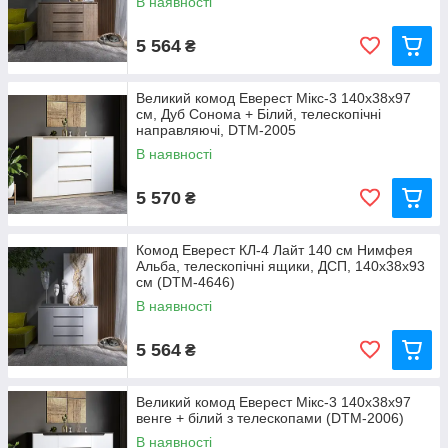
В наявності
5 564
₴
Великий комод Еверест Мікс-3 140х38х97
см, Дуб Сонома + Білий, телескопічні
направляючі, DTM-2005
В наявності
5 570
₴
Комод Еверест КЛ-4 Лайт 140 см Нимфея
Альба, телескопічні ящики, ДСП, 140х38х93
см (DTM-4646)
В наявності
5 564
₴
Великий комод Еверест Мікс-3 140х38х97
венге + білий з телескопами (DTM-2006)
В наявності