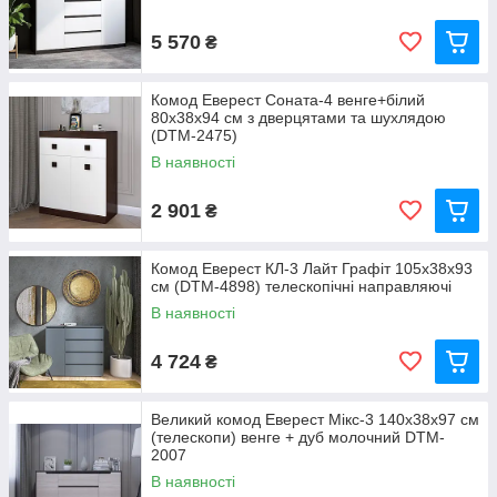
5 570
₴
Комод Еверест Соната-4 венге+білий
80х38х94 см з дверцятами та шухлядою
(DTM-2475)
В наявності
2 901
₴
Комод Еверест КЛ-3 Лайт Графіт 105х38х93
см (DTM-4898) телескопічні направляючі
В наявності
4 724
₴
Великий комод Еверест Мікс-3 140х38х97 см
(телескопи) венге + дуб молочний DTM-
2007
В наявності