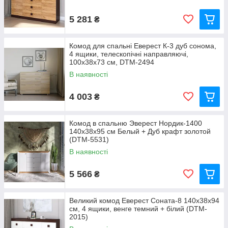
5 281
₴
Комод для спальні Еверест К-3 дуб сонома,
4 ящики, телескопічні направляючі,
100х38х73 см, DTM-2494
В наявності
4 003
₴
Комод в спальню Эверест Нордик-1400
140х38х95 см Белый + Дуб крафт золотой
(DTM-5531)
В наявності
5 566
₴
Великий комод Еверест Соната-8 140х38х94
см, 4 ящики, венге темний + білий (DTM-
2015)