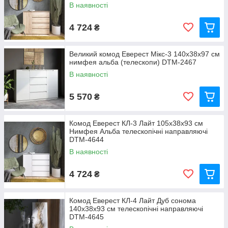
В наявності
4 724
₴
Великий комод Еверест Мікс-3 140х38х97 см
нимфея альба (телескопи) DTM-2467
В наявності
5 570
₴
Комод Еверест КЛ-3 Лайт 105х38х93 см
Нимфея Альба телескопічні направляючі
DTM-4644
В наявності
4 724
₴
Комод Еверест КЛ-4 Лайт Дуб сонома
140х38х93 см телескопічні направляючі
DTM-4645