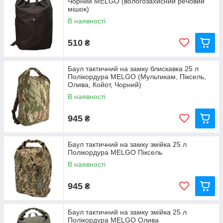
Чорний MELGO (вологозахисний речовий
мішок)
В наявності
510
₴
Баул тактичний на замку блискавка 25 л
Полікордура MELGO (Мультикам, Піксель,
Олива, Койот, Чорний)
В наявності
945
₴
Баул тактичний на замку змійка 25 л
Полікордура MELGO Піксель
В наявності
945
₴
Баул тактичний на замку змійка 25 л
Полікордура MELGO Олива