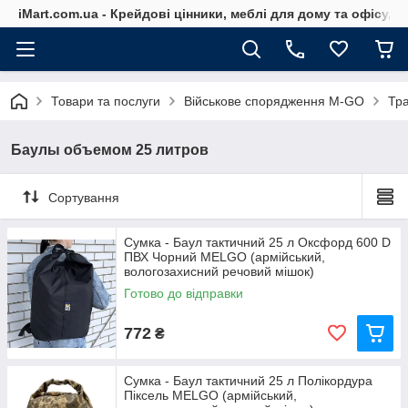
iMart.com.ua - Крейдові цінники, меблі для дому та офісу, 
Товари та послуги
Військове спорядження M-GO
Тра
Баулы объемом 25 литров
Сортування
Сумка - Баул тактичний 25 л Оксфорд 600 D
ПВХ Чорний MELGO (армійський,
вологозахисний речовий мішок)
Готово до відправки
772
₴
Сумка - Баул тактичний 25 л Полікордура
Піксель MELGO (армійський,