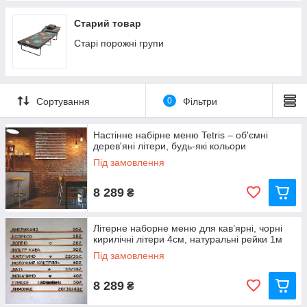
Бананки
Слинги
Старий товар
Портфелі для ноутбуків і документів
Старі порожні групи
Ремни
Жіночі ремені
Сортування
0
Фільтри
Ключниці
Обкладинки
Настінне набірне меню Tetris – об'ємні
Дитячі столики та стільчики
дерев'яні літери, будь-які кольори
Під замовлення
8 289
₴
Літерне наборне меню для кав’ярні, чорні
кирилічні літери 4см, натуральні рейки 1м
Під замовлення
8 289
₴