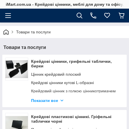
iMart.com.ua - Крейдові цінники, меблі для дому та офісу, 
Товари та послуги
Товари та послуги
Крейдові цінники, грифельні таблички,
бирки
Цінник крейдовий плоский
Крейдові цінники кутові L-образні
Крейдовий цінник з голкою цінникотримачем
Крейдові цінники П-образні на полицю
Показати все
Цінники з підставкою
Крейдовий цінник з гачком. Грифельні цінниики
Крейдові пластикові цінникі. Гріфельні
таблички чорні
Цінники крейдові підвісні