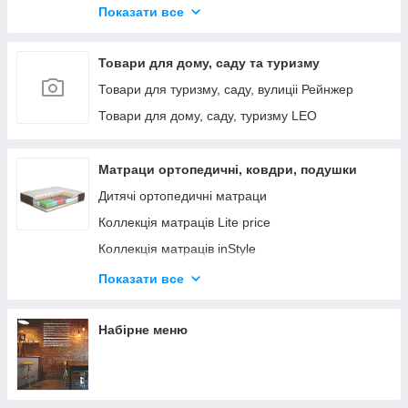
Гросс
Показати все
Квадро
Комфі
Товари для дому, саду та туризму
Класик
Товари для туризму, саду, вулиціі Рейнжер
Крафт
Товари для дому, саду, туризму LEO
Модус
Оптима
Матраци ортопедичні, ковдри, подушки
Поні
Дитячі ортопедичні матраци
Практик
Коллекція матраців Lite price
Раунд
Коллекція матраців inStyle
Силіка
Коллекція матраців Belgian Tech
Показати все
Тотал
Коллекція матраців Yellow
Елегант
Коллекція матраців Romance
Набірне меню
Умивальник у ванну кімнату
Коллекція матраців Four Red
Коллекція матраців Home
Коллекція матраців Butterfly