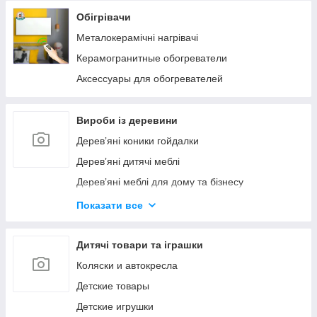
Обігрівачи
Коллекція матраців Flip
Металокерамічні нагрівачі
Коллекція матраців Matroroll
Керамогранитные обогреватели
Аксессуары для обогревателей
Вироби із деревини
Деревʼяні коники гойдалки
Деревʼяні дитячі меблі
Деревʼяні меблі для дому та бізнесу
Деревʼяні винні стелажі
Показати все
Деревʼяні аксесуари та декор
Деревʼяні підставки для пляшок та ящики
Дитячі товари та іграшки
Деревʼяні дошки кухонні підставки під посуд
Коляски и автокресла
Детские товары
Детские игрушки