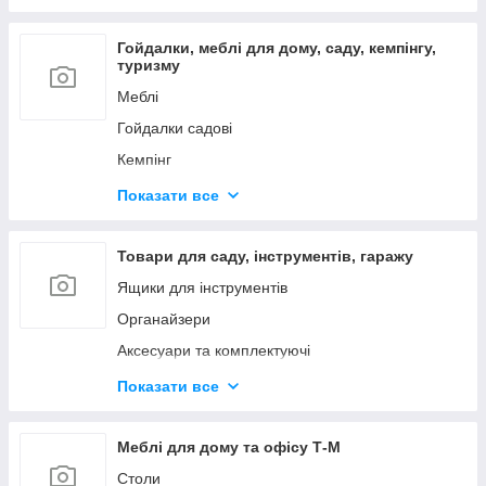
Гойдалки, меблі для дому, саду, кемпінгу,
туризму
Меблі
Гойдалки садові
Кемпінг
Для барбекю
Показати все
Товари для тварин
Подушки декоративні
Товари для саду, інструментів, гаражу
Меблі для кухні
Ящики для інструментів
Дизайнерські столи PALMARIUS
Органайзери
Аксесуари та комплектуючі
Садове освітлення
Показати все
Панелі для інструментів
Садове зберігання та компостування
Меблі для дому та офісу Т-М
Столи