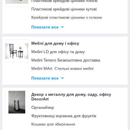
Пластикові крейдові цінники плоскі
Крейдовий цінник V-подібний. Грифельні цінники
Пластикові крейдові цінники кутові
Бірки, цінники крейдові
Крейдові пластикові цінники з голкою
Крейдові цінники з магнітом
Крейдовий цінник пластиковий будиночком
Показати все
Крейдові грифельні цінники наклейка
Крейдові пластикові цінники різновиди
Крейдові Цінники в одному місці
Меблі для дому і офісу
Меблі LD для офісу та дому
Меблі Tenero Безкоштовна доставка
Меблі MArt. Стильні ковані меблі
Меблі для салонів краси
Показати все
Меблі для дому DS
Меблі FN
Декор з металлу для дому, саду, офісу
DecorArt
Столи-Трансформери Kn-Kn. Смарт меблі
Органайзер
Крісла для керівника і персоналу
Фруктовниці корзинка для фруктів
Ліжка Richman
Кошики для зберігання
Офісні дивани