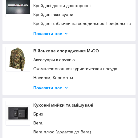
Інтер'єрні маркерні і крейдяні магнітні дошки
Меблі для дому, кафе та офісу Vetro
Крейдові дошки двосторонні
Крейдові грифельні чорні магнітні дошки
Ергономічні Крісла
Крейдяні аксесуари
Магнітні дошки маркерні
Меблі для дому та офісу Гамма
Крейдяні таблички на холодильник. Грифельні з
магнітом
Меблі для дому та офісу FN
Показати все
Штендер крейдовий
КМ Дивани
Військове спорядження M-GO
Аксесуары к оружию
Скомплектованная туристическая посуда
Носилки, Карематы
Чехлы на блокноты
Показати все
Сумки тактические и городские негабаритные
Транспортный тактические сумки, баулы,
Кухонні мийки та змішувачі
рюкзаки
Бриз
Навесные тактические подсумки MOLLE
Вега
Разгрузка
Вега плюс (додаток до Вега)
Одежда повседневная, тактическая.