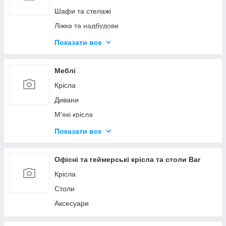
Шафи та стелажі
Ліжка та надбудови
Тумбы
Показати все
Комоди
Полиці та Модуси
Меблі
Меблі в дитячу
Крісла
Передпокою
Дивани
Вітальня
М'які крісла
Меблеві аксесуари
Показати все
Стільці
Ліжка
Офісні та геймерські крісла та столи Bar
Пуфі
Крісла
Столи
Столи
Геймерські крісла
Аксесуари
Барні стільці