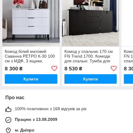
Комод білий матовий
Комод у спальню 170 см
Комо
Саванна РЕТРО К-30 100
FN Trend 1700. Комоди
FN 1
см з МДФ, 3 ящики,
для спальні. Тумба для
спал
телескопічні направляючі
дому
буди
8 300
8 530
8 3
₴
₴
Купити
Купити
Про нас
100% позитивних з 168 відгуків за рік
Працює з 13.08.2009
м. Дніпро