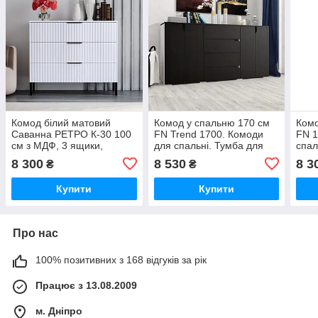
Комод білий матовий
Комод у спальню 170 см
Комо
Саванна РЕТРО К-30 100
FN Trend 1700. Комоди
FN 1
см з МДФ, 3 ящики,
для спальні. Тумба для
спал
телескопічні направляючі
дому
буди
8 300
8 530
8 3
₴
₴
Купити
Купити
Про нас
100% позитивних з 168 відгуків за рік
Працює з 13.08.2009
м. Дніпро