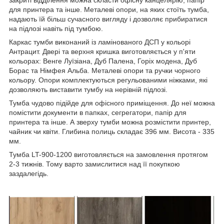
закриті відділення можна скласти офісну канцелярію, папір
для принтера та інше. Металеві опори, на яких стоїть тумба,
надають їй більш сучасного вигляду і дозволяє прибиратися
на підлозі навіть під тумбою.
Каркас тумби виконаний із ламінованого ДСП у кольорі
Антрацит. Двері та верхня кришка виготовляється у п'яти
кольорах: Венге Луїзіана, Дуб Палена, Горіх модена, Дуб
Борас та Німфея Альба. Металеві опори та ручки чорного
кольору. Опори комплектуються регульованими ніжками, які
дозволяють виставити тумбу на нерівній підлозі.
Тумба чудово підійде для офісного приміщення. До неї можна
помістити документи в папках, сегрегатори, папір для
принтера та інше. А зверху тумби можна розмістити принтер,
чайник чи квіти. Глибина полиць складає 396 мм. Висота - 335
мм.
Тумба LT-900-1200 виготовляється на замовлення протягом
2-3 тижнів. Тому варто замислитися над її покупкою
заздалегідь.