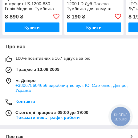
антрацит LS-1200-830
1200 LD Дуб Палена.
LTО-
Горіх Модена. Тумбочка
Тумбочка для дому та
Луїз
для дому та офісу
офісу на колесах
дому
8 890
8 190
8 1
₴
₴
Купити
Купити
Про нас
100% позитивних з 167 відгуків за рік
Працює з 13.08.2009
м. Дніпро
+380675604656 виробництво вул. Ю. Савченко, Дніпро,
Україна
Контакти
Сьогодні працює з 09:00 до 19:00
КНОПКА
Показати весь графік роботи
ЗВ'ЯЗКУ
Про нас