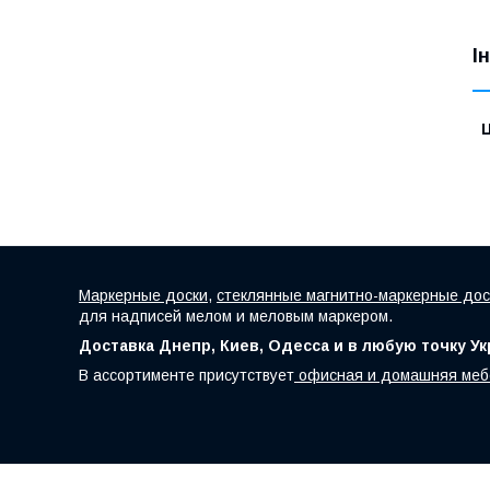
І
Ц
Маркерные доски
,
стеклянные магнитно-маркерные дос
для надписей мелом и меловым маркером.
Доставка Днепр, Киев, Одесса и в любую точку У
В ассортименте присутствует
офисная и домашняя меб