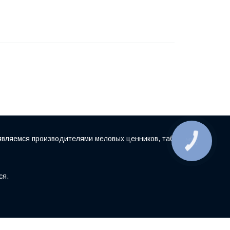
являемся производителями меловых ценников, табличек
КНОПКА
ЗВ'ЯЗКУ
ся.