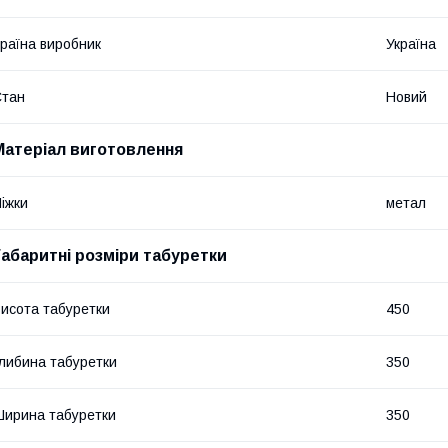
раїна виробник
Україна
Стан
Новий
Матеріал виготовлення
іжки
метал
Габаритні розміри табуретки
исота табуретки
450
либина табуретки
350
ирина табуретки
350