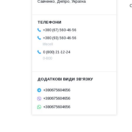
Савченко, Дніпро, Україна
С
+380 (67) 560-46-56
+380 (93) 560-46-56
lifecell
0 (800) 21-12-24
0-800
+380675604656
+380675604656
+380675604656