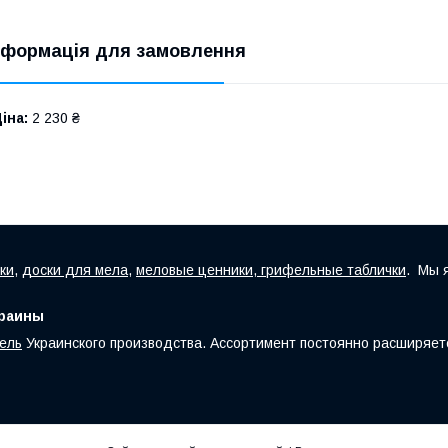
нформація для замовлення
іна:
2 230 ₴
ки
,
доски для мела
,
меловые ценники, грифельные таблички
. Мы 
краины
ель
Украинского производства. Ассортимент постоянно расширяет