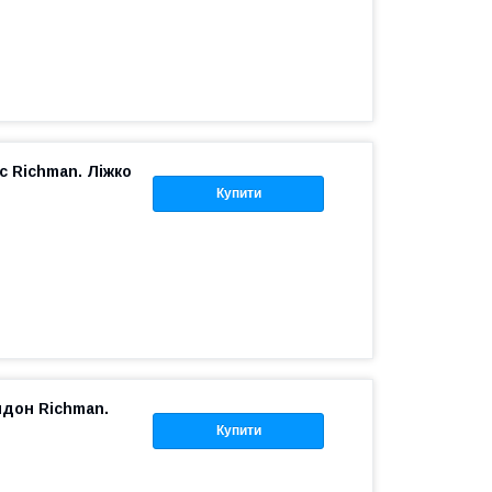
с Richman. Ліжко
Купити
ндон Richman.
Купити