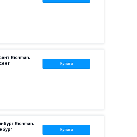
сент Richman.
сент
Купити
нбург Richman.
нбург
Купити