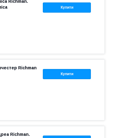
іса Richman.
іса
Купити
нчестер Richman
Купити
дреа Richman.