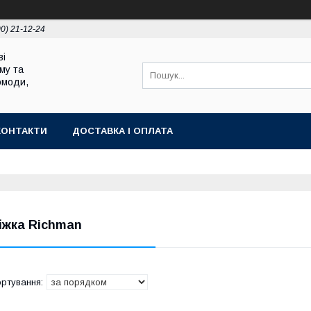
00) 21-12-24
ві
му та
омоди,
КОНТАКТИ
ДОСТАВКА І ОПЛАТА
іжка Richman