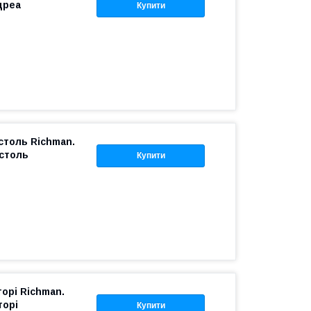
дреа
Купити
столь Richman.
істоль
Купити
торі Richman.
торі
Купити