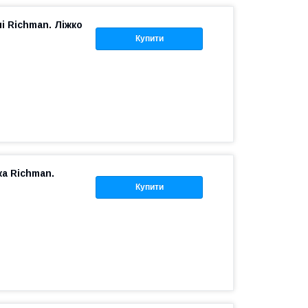
і Richman. Ліжко
Купити
ка Richman.
Купити