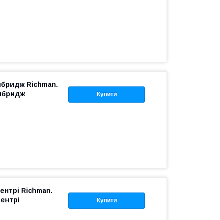
мбридж Richman.
ембридж
Купити
ентрі Richman.
ентрі
Купити