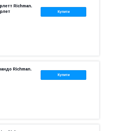
рлетт Richman.
арлет
Купити
ландо Richman.
Купити