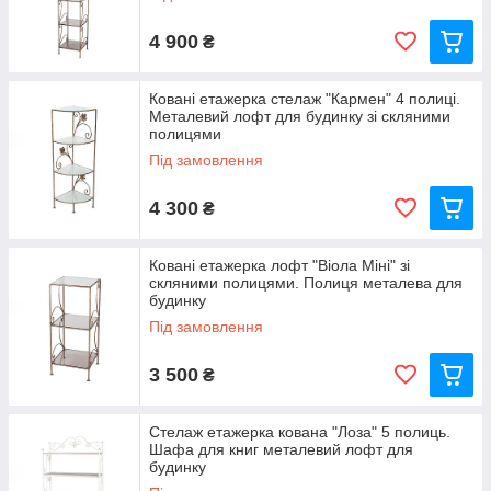
4 900
₴
Ковані етажерка стелаж "Кармен" 4 полиці.
Металевий лофт для будинку зі скляними
полицями
Під замовлення
4 300
₴
Ковані етажерка лофт "Віола Міні" зі
скляними полицями. Полиця металева для
будинку
Під замовлення
3 500
₴
Стелаж етажерка кована "Лоза" 5 полиць.
Шафа для книг металевий лофт для
будинку