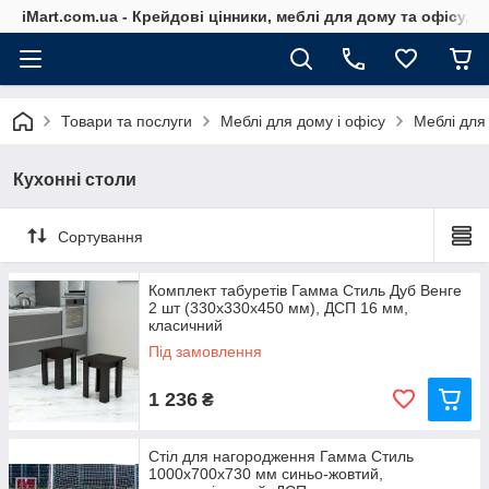
iMart.com.ua - Крейдові цінники, меблі для дому та офісу, 
Товари та послуги
Меблі для дому і офісу
Меблі для
Кухонні столи
Сортування
Комплект табуретів Гамма Стиль Дуб Венге
2 шт (330x330x450 мм), ДСП 16 мм,
класичний
Під замовлення
1 236
₴
Стіл для нагородження Гамма Стиль
1000x700x730 мм синьо-жовтий,