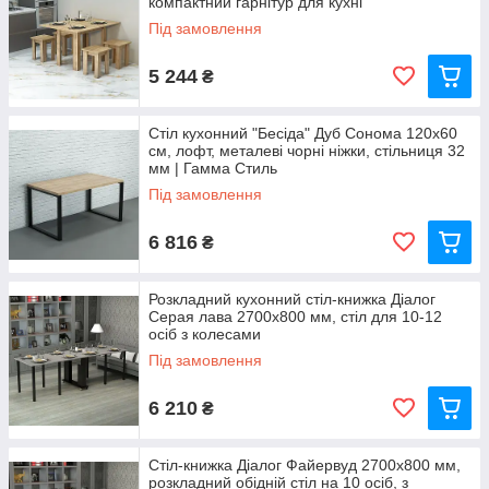
компактний гарнітур для кухні
Під замовлення
5 244
₴
Стіл кухонний "Бесіда" Дуб Сонома 120х60
см, лофт, металеві чорні ніжки, стільниця 32
мм | Гамма Стиль
Під замовлення
6 816
₴
Розкладний кухонний стіл-книжка Діалог
Серая лава 2700х800 мм, стіл для 10-12
осіб з колесами
Під замовлення
6 210
₴
Стіл-книжка Діалог Файервуд 2700х800 мм,
розкладний обідній стіл на 10 осіб, з