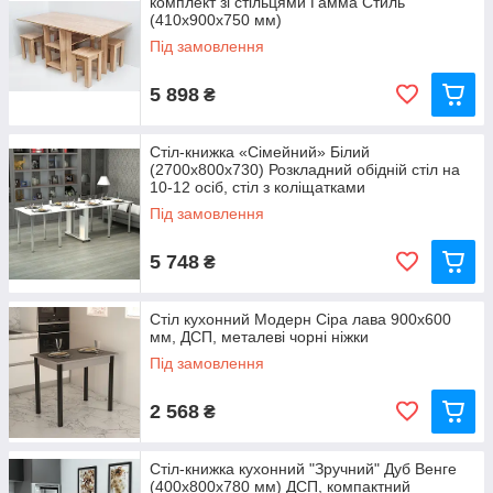
комплект зі стільцями Гамма Стиль
(410x900x750 мм)
Під замовлення
5 898
₴
Стіл-книжка «Сімейний» Білий
(2700x800x730) Розкладний обідній стіл на
10-12 осіб, стіл з коліщатками
Під замовлення
5 748
₴
Стіл кухонний Модерн Сіра лава 900х600
мм, ДСП, металеві чорні ніжки
Під замовлення
2 568
₴
Стіл-книжка кухонний "Зручний" Дуб Венге
(400x800x780 мм) ДСП, компактний