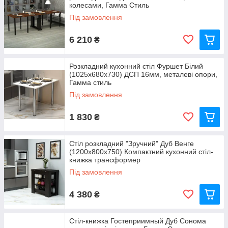
колесами, Гамма Стиль
Під замовлення
6 210
₴
Розкладний кухонний стіл Фуршет Білий
(1025x680x730) ДСП 16мм, металеві опори,
Гамма стиль
Під замовлення
1 830
₴
Стіл розкладний "Зручний" Дуб Венге
(1200x800x750) Компактний кухонний стіл-
книжка трансформер
Під замовлення
4 380
₴
Стіл-книжка Гостеприимный Дуб Сонома