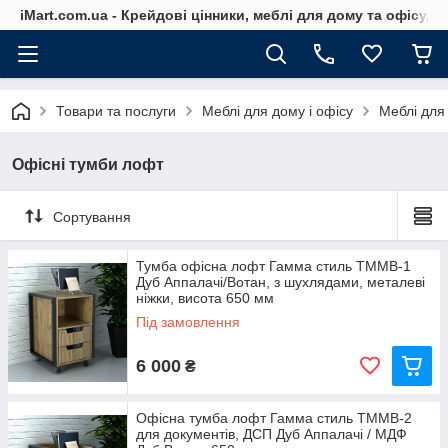
iMart.com.ua - Крейдові цінники, меблі для дому та офісу, 
Товари та послуги
Меблі для дому і офісу
Меблі для
Офісні тумби лофт
Сортування
Тумба офісна лофт Гамма стиль ТММВ-1
Дуб Аппалачі/Вотан, з шухлядами, металеві
ніжки, висота 650 мм
Під замовлення
6 000
₴
Офісна тумба лофт Гамма стиль ТММВ-2
для документів, ДСП Дуб Аппалачі / МДФ