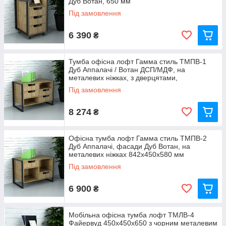
Дуб Вотан, 650 мм
Під замовлення
6 390
₴
Тумба офісна лофт Гамма стиль ТМПВ-1
Дуб Аппалачі / Вотан ДСП/МДФ, на
металевих ніжках, з дверцятами,
842х450х580 мм
Під замовлення
8 274
₴
Офісна тумба лофт Гамма стиль ТМПВ-2
Дуб Аппалачі, фасади Дуб Вотан, на
металевих ніжках 842х450х580 мм
Під замовлення
6 900
₴
Мобільна офісна тумба лофт ТМЛВ-4
Файервуд 450x450x650 з чорним металевим