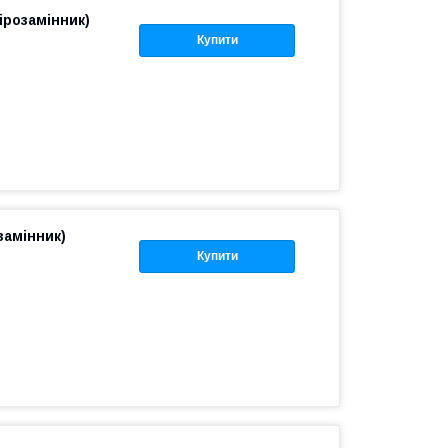
ірозамінник)
Купити
замінник)
Купити