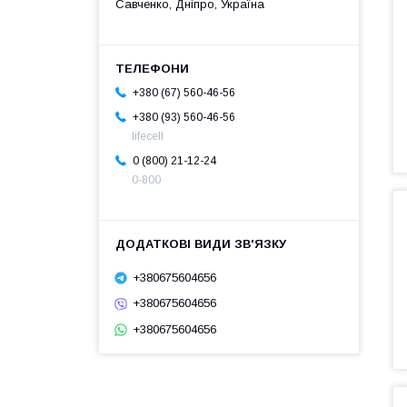
Савченко, Дніпро, Україна
+380 (67) 560-46-56
+380 (93) 560-46-56
lifecell
0 (800) 21-12-24
0-800
+380675604656
+380675604656
+380675604656