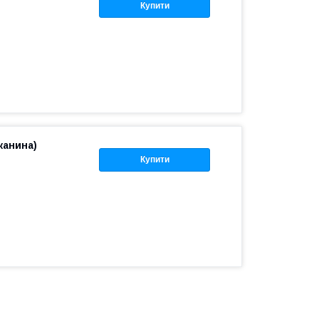
Купити
канина)
Купити