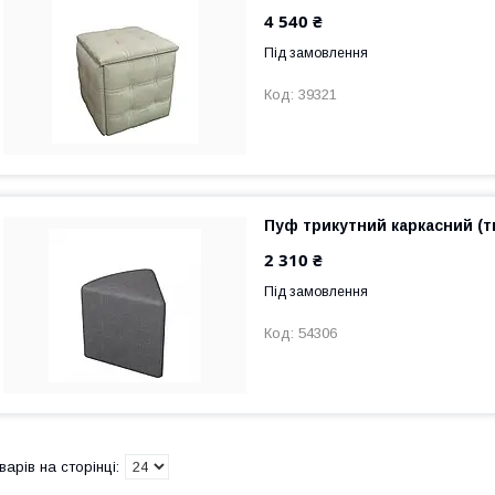
4 540 ₴
Під замовлення
39321
Пуф трикутний каркасний (т
2 310 ₴
Під замовлення
54306