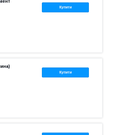
емент
Купити
нина)
Купити