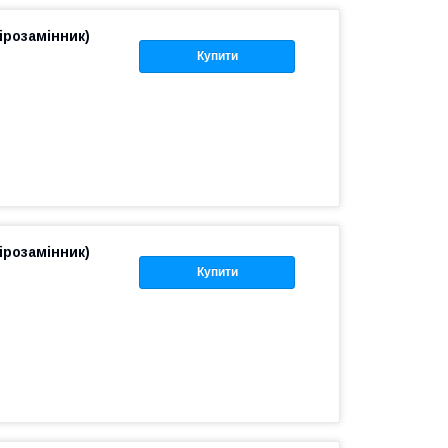
ірозамінник)
Купити
ірозамінник)
Купити