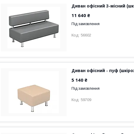
Диван офісний 3-місний (шк
11 640 ₴
Під замовлення
56602
Диван офісний - пуф (шкіро
5 140 ₴
Під замовлення
59709