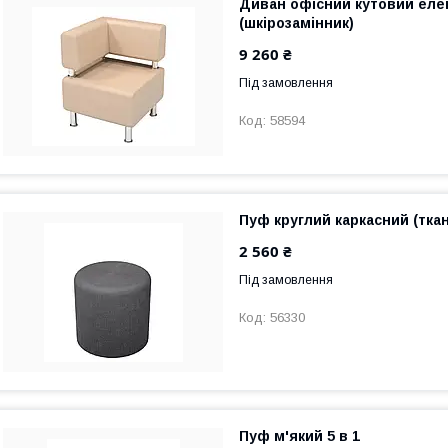
Диван офісний кутовий ел
(шкірозамінник)
9 260 ₴
Під замовлення
58594
Пуф круглий каркасний (тка
2 560 ₴
Під замовлення
56330
Пуф м'який 5 в 1