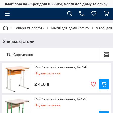
iMart.com.ua - Крейдові цінники, меблі для дому та офісу, 
Товари та послуги
Меблі для дому і офісу
Меблі для 
Учнівські столи
Сортування
Стіл 1-місний з полицею, № 4-6
Під замовлення
2 410
₴
Стіл 1-місний з полицею, №4-6
Під замовлення