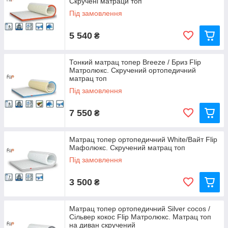
Скручені матраци топ
Під замовлення
5 540
₴
Тонкий матрац топер Breeze / Бриз Flip
Матролюкс. Скручений ортопедичний
матрац топ
Під замовлення
7 550
₴
Матрац топер ортопедичний White/Вайт Flip
Мафолюкс. Скручений матрац топ
Під замовлення
3 500
₴
Матрац топер ортопедичний Silver cocos /
Сільвер кокос Flip Матролюкс. Матрац топ
на диван скручений