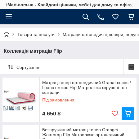
iMart.com.ua - Крейдові цінники, меблі для дому та офісу, 
Товари та послуги
Матраци ортопедичні, ковдри, подуш
Коллекція матраців Flip
Сортування
Матрац топер ортопедичний Granat cocos /
Гранат кокос Flip Матролюкс скручені топ
матраци
Під замовлення
4 650
₴
Безпружинний матрац топер Orange/
Жовтогар Flip Матролюкс ортопедичний.